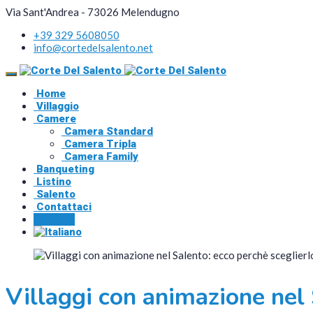
Via Sant'Andrea - 73026 Melendugno
+39 329 5608050
info@cortedelsalento.net
Home
Villaggio
Camere
Camera Standard
Camera Tripla
Camera Family
Banqueting
Listino
Salento
Contattaci
Prenota
Villaggi con animazione nel 