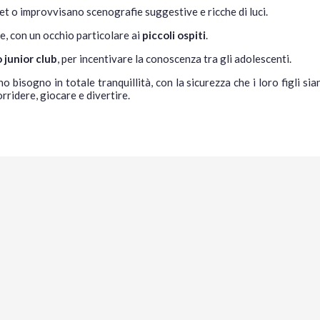
ret o improvvisano scenografie suggestive e ricche di luci.
eme, con un occhio particolare ai
piccoli ospiti
.
o junior club
, per incentivare la conoscenza tra gli adolescenti.
o bisogno in totale tranquillità, con la sicurezza che i loro figli si
rridere, giocare e divertire.