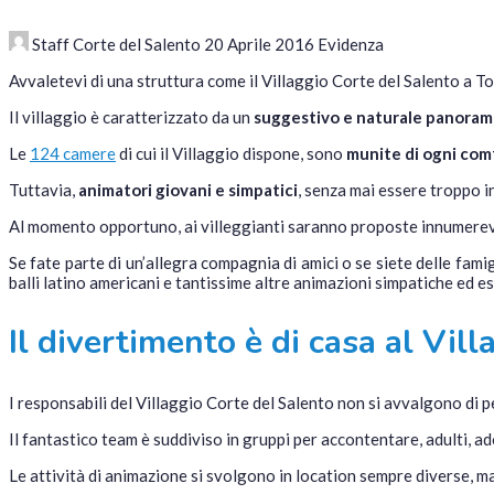
Staff Corte del Salento
20 Aprile 2016
Evidenza
Avvaletevi di una struttura come il Villaggio Corte del Salento a T
Il villaggio è caratterizzato da un
suggestivo e naturale panoram
Le
124 camere
di cui il Villaggio dispone, sono
munite di ogni com
Tuttavia,
animatori giovani e simpatici
, senza mai essere troppo in
Al momento opportuno, ai villeggianti saranno proposte innumerevoli
Se fate parte di un’allegra compagnia di amici o se siete delle famig
balli latino americani e tantissime altre animazioni simpatiche ed e
Il divertimento è di casa al Vil
I responsabili del Villaggio Corte del Salento non si avvalgono di 
Il fantastico team è suddiviso in gruppi per accontentare, adulti, ad
Le attività di animazione si svolgono in location sempre diverse, ma