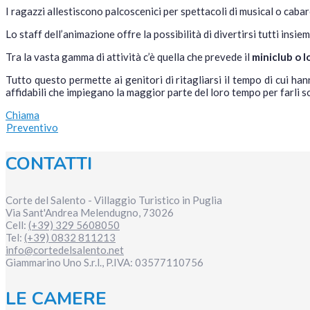
I ragazzi allestiscono palcoscenici per spettacoli di musical o caba
Lo staff dell’animazione offre la possibilità di divertirsi tutti insi
Tra la vasta gamma di attività c’è quella che prevede il
miniclub o l
Tutto questo permette ai genitori di ritagliarsi il tempo di cui hann
affidabili che impiegano la maggior parte del loro tempo per farli so
Chiama
Preventivo
CONTATTI
Corte del Salento - Villaggio Turistico in Puglia
Via Sant'Andrea
Melendugno
,
73026
Cell:
(+39) 329 5608050
Tel:
(+39) 0832 811213
info@cortedelsalento.net
Giammarino Uno S.r.l., P.IVA:
03577110756
LE CAMERE