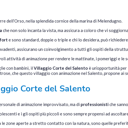
orre dell’Orso, nella splendida cornice della marina di Melendugno.
a
che non solo incanta la vista, ma assicura a coloro che vi soggiornan
fort
e sono standard, doppie o triple e chi lo desidera, può richiedere
vadenti, assicurano un coinvolgimento a tutti gli ospiti della struttu
 attività di animazione per rendere le mattinate, i pomeriggi e le se
lie con bambini, il
Villaggio Corte del Salento
è un’opportunità per s
strose, che questo villaggio con animazione nel Salento, propone ai su
laggio Corte del Salento
personale di animazione improvvisato, ma di
professionisti
che sanno 
olescenti e i gli ospiti più piccoli e sono sempre propensi ad ascolta
 le zone aperte a stretto contatto con la natura, sono quelle preferit