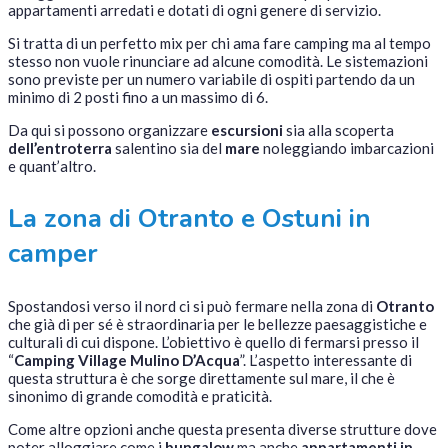
appartamenti arredati e dotati di ogni genere di servizio.
Si tratta di un perfetto mix per chi ama fare camping ma al tempo
stesso non vuole rinunciare ad alcune comodità. Le sistemazioni
sono previste per un numero variabile di ospiti partendo da un
minimo di 2 posti fino a un massimo di 6.
Da qui si possono organizzare
escursioni
sia alla scoperta
dell’entroterra
salentino sia del
mare
noleggiando imbarcazioni
e quant’altro.
La zona di Otranto e Ostuni in
camper
Spostandosi verso il nord ci si può fermare nella zona di
Otranto
che già di per sé è straordinaria per le bellezze paesaggistiche e
culturali di cui dispone. L’obiettivo è quello di fermarsi presso il
“
Camping Village Mulino D’Acqua
”. L’aspetto interessante di
questa struttura è che sorge direttamente sul mare, il che è
sinonimo di grande comodità e praticità.
Come altre opzioni anche questa presenta diverse strutture dove
poter alloggiare come i
bungalow
ma anche
appartamenti in