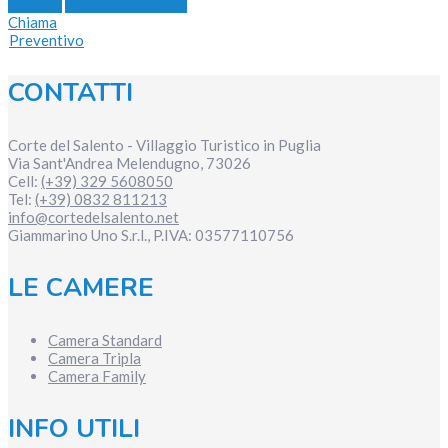
famiglia
vacanze in salento
Chiama
Preventivo
CONTATTI
Corte del Salento - Villaggio Turistico in Puglia
Via Sant'Andrea
Melendugno
,
73026
Cell:
(+39) 329 5608050
Tel:
(+39) 0832 811213
info@cortedelsalento.net
Giammarino Uno S.r.l., P.IVA:
03577110756
LE CAMERE
Camera Standard
Camera Tripla
Camera Family
INFO UTILI