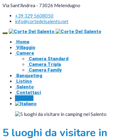
Via Sant'Andrea - 73026 Melendugno
+39 329 5608050
info@cortedelsalento.net
Home
Villaggio
Camere
Camera Standard
Camera Tripla
Camera Family
Banqueting
Listino
Salento
Contattaci
Prenota
5 luoghi da visitare in