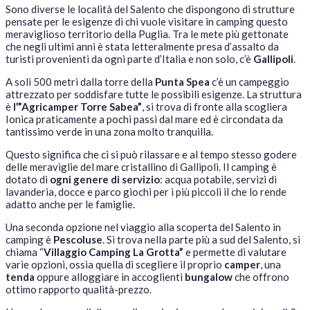
Sono diverse le località del Salento che dispongono di strutture
pensate per le esigenze di chi vuole visitare in camping questo
meraviglioso territorio della Puglia. Tra le mete più gettonate
che negli ultimi anni è stata letteralmente presa d’assalto da
turisti provenienti da ogni parte d’Italia e non solo, c’è
Gallipoli
.
A soli 500 metri dalla torre della
Punta Spea
c’è un campeggio
attrezzato per soddisfare tutte le possibili esigenze. La struttura
è
l’”Agricamper Torre Sabea”
, si trova di fronte alla scogliera
Ionica praticamente a pochi passi dal mare ed è circondata da
tantissimo verde in una zona molto tranquilla.
Questo significa che ci si può rilassare e al tempo stesso godere
delle meraviglie del mare cristallino di Gallipoli. Il camping è
dotato di
ogni genere di servizio
: acqua potabile, servizi di
lavanderia, docce e parco giochi per i più piccoli il che lo rende
adatto anche per le famiglie.
Una seconda opzione nel viaggio alla scoperta del Salento in
camping è
Pescoluse
. Si trova nella parte più a sud del Salento, si
chiama “
Villaggio Camping La Grotta”
e permette di valutare
varie opzioni, ossia quella di scegliere il proprio
camper
, una
tenda
oppure alloggiare in accoglienti
bungalow
che offrono
ottimo rapporto qualità-prezzo.