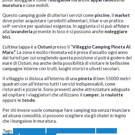
muratura
e case mobili.
Questo camping gode di ulteriori servizi come
piscine
, il
market
dove poter acquistare i prodotti alimentari, il bar e un pratico
self-service per qualsiasi esigenza. In aggiunta ci si può affidare
alla
lavanderia
presente in loco e si possono anche
noleggiare
bici.
L’ultima tappa è a
Ostuni
presso il “
Villaggio Camping Pineta Al
Mare.”
La zona è molto rinomata ed è presa d’assalto ogni anno
dai turisti per cui scegliendo questa posizione si potrà godere del
mare di Ostuni, ma anche della possibilità di visitare le bellissime
campagne interne con trulli, luoghi storici e uliveti secolari.
Il villaggio si disloca all’interno di una
pineta
di ben 55000 metri
quadrati con all’interno tutti i servizi indispensabili, come
ristoranti e pizzerie. Sono presenti anche attrezzature adeguate
ad ospitare i viaggiatori che utilizzano il
camper
, la
roulotte
oppure le
tende
.
Per chi invece vuole comunque fare camping ma senza rinunciare
ad alcuna comodità, si possono scegliere sia gli chalet in legno
che i bungalow in muratura.
Tags
camping salento
cosa visitare nel Salento
vacanze in