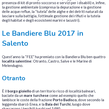
presenza di kit di pronto soccorso e servizi per i disabili) e, infine,
la gestione ambientale (compresa la depurazione e la gestione
delle acque reflue, la “tutela” delle alghe e dei detriti naturali da
lasciare sulla battigia, l’ottimale gestione dei rifiuti e la tutela
degli habitat e degli ecosistemi marini e lacustri).
Le Bandiere Blu 2017 in
Salento
Quest’anno la “FEE” ha premiato con la Bandiera Blu ben quattro
località salentine
: Otranto, Castro, Salve e le Marine di
Melendugno.
Otranto
È il
borgo gioiello
di un territorio ricco di località balneari,
baciate da un
mare turchese
come ad esempio quello che
lambisce le coste della frazione
Porto Badisco
, dove secondo la
leggenda sbarcò Enea, e la
Baia dei Turchi
, luogo dove
sbarcarono i terribili turchi nel 1480.