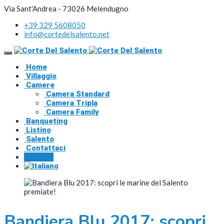
Via Sant'Andrea - 73026 Melendugno
+39 329 5608050
info@cortedelsalento.net
Home
Villaggio
Camere
Camera Standard
Camera Tripla
Camera Family
Banqueting
Listino
Salento
Contattaci
Prenota
Bandiera Blu 2017: scopri