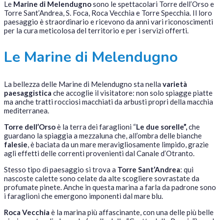
Le
Marine di Melendugno
sono le spettacolari Torre dell’Orso e
Torre Sant’Andrea, S. Foca, Roca Vecchia e Torre Specchia. Il loro
paesaggio è straordinario e ricevono da anni vari riconoscimenti
per la cura meticolosa del territorio e per i servizi offerti.
Le Marine di Melendugno
La bellezza delle Marine di Melendugno sta nella
varietà
paesaggistica
che accoglie il visitatore: non solo spiagge piatte
ma anche tratti rocciosi macchiati da arbusti propri della macchia
mediterranea.
Torre dell’Orso
è la terra dei faraglioni “
Le due sorelle”,
che
guardano la spiaggia a mezzaluna che, all’ombra delle bianche
falesie
, è baciata da un mare meravigliosamente limpido, grazie
agli effetti delle correnti provenienti dal Canale d’Otranto.
Stesso tipo di paesaggio si trova a
Torre Sant’Andrea
: qui
nascoste calette sono celate da alte scogliere sovrastate da
profumate pinete. Anche in questa marina a farla da padrone sono
i faraglioni che emergono imponenti dal mare blu.
Roca Vecchia
è la marina più affascinante, con una delle più belle