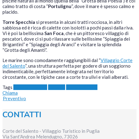
piscine naturali al mondo (quella della “Grotta della Poesia”) e col
calmo tratto di costa “
Portulignu
“, dove il mare è spesso calmo e
placido.
Torre Specchia
si presenta in alcuni tratti rocciosa, in altri
sabbiosa ed è ricca di calette con isolotti a pochi passi dalla riva.
Vi è poi la bellissima
San Foca
, che è un pittoresco villaggio di
pescatori, dove ci si può rilassare sulle bellissime “Spiaggia dei
Brigantini” e “Spiaggia degli Aranci” e visitare la splendida
“Grotta degli Amanti”.
Le marine sono comodamente raggiungibili dal “
Villaggio Corte
del Salento
“, una struttura perfetta per godere di un soggiorno
indimenticabile, perfettamente integrata nel territorio
circostante, con le tipiche case a corte tra ulivi e viali alberati.
Tags
Itinerari Salento
Otranto
Torre dell'Orso
Chiama
Preventivo
CONTATTI
Corte del Salento - Villaggio Turistico in Puglia
Via Sant'Andrea
Melendugno
,
73026