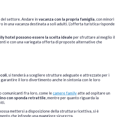
ri del settore. Andare in
vacanza con la propria famiglia
, con minori
o in una vacanza destinata a soli adulti. L’offerta turistica risponde
ily hotel possono essere la scelta ideale
per sfruttare al meglio il
enti e con una variegata offerta di proposte alternative che
coli
, si tenderà a scegliere strutture adeguate e attrezzate per i
 garantire il loro divertimento anche in sintonia con le loro
o comunicanti fra loro, come le
camere family
atte ad ospitare un
tino con sponda retrattile
, mentre per quanto riguarda la
iti.
ssa mettersi a disposizione della struttura ricettiva, si è
lemento che infonde una maggiore sicurezza.