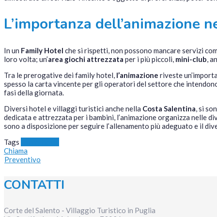
L’importanza dell’animazione n
In un
Family Hotel
che si rispetti, non possono mancare servizi co
loro volta; un’
area giochi attrezzata
per i più piccoli,
mini-club
, a
Tra le prerogative dei family hotel,
l’animazione
riveste un’importan
spesso la carta vincente per gli operatori del settore che intendon
fasi della giornata.
Diversi hotel e villaggi turistici anche nella
Costa Salentina
, si so
dedicata e attrezzata per i bambini, l’animazione organizza nelle div
sono a disposizione per seguire l’allenamento più adeguato e il div
Tags
family hotel
Chiama
Preventivo
CONTATTI
Corte del Salento - Villaggio Turistico in Puglia