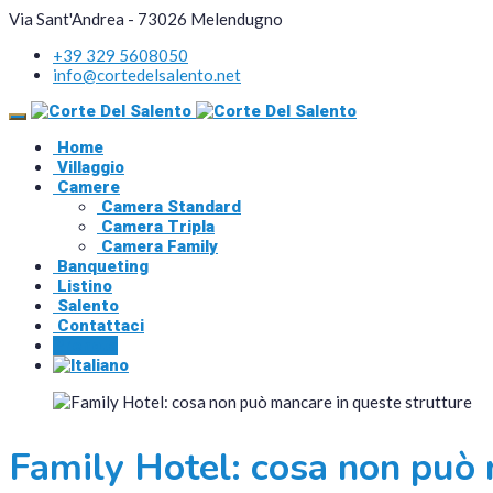
Via Sant'Andrea - 73026 Melendugno
+39 329 5608050
info@cortedelsalento.net
Home
Villaggio
Camere
Camera Standard
Camera Tripla
Camera Family
Banqueting
Listino
Salento
Contattaci
Prenota
Family Hotel: cosa non può 