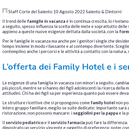
Staff Corte del Salento
10 Agosto 2022
Salento & Dintorni
Il trend delle
famiglie in vacanza
è in continua crescita, lo rivelano
a seguito, spesso influenza la scelta delle mete e soprattutto delle 
appieno a queste nuove esigenze dettata dalla società, con la
form
Per le famiglie in vacanza ma anche per i genitori single che deside
tempo insieme in modo rilassante e al contempo divertente. Sceglier
contemplino anche i percorsi e le attività a contatto con la natura
L’offerta dei Family Hotel e i se
Le esigenze di una famiglia in vacanza con minori a seguito, cambian
più piccoli, mentre se si hanno dei figli adolescenti la ricerca dell
attitudini. Chi ha dei figli sa per esperienza quanto può essere de
Le strutture ricettive che si propongono come
family hotel
non pos
intero gruppo familiare, meglio se suite dedicate; importante sarà a
ristorazione, non possono mancare: i
seggiolini per la pappa
e la p
Il
servizio pediatrico
e il
servizio farmacia
può fare la differenza.
dimostrato un servizio vincente e oggetto di preferenza; poter con