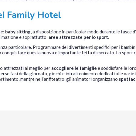
ei Family Hotel
me:
baby sitting
, a disposizione in particolar modo durante le fasce d
nimazione e soprattutto:
aree attrezzate per lo sport
.
za particolare. Programmare dei divertimenti specifici per i bambini e 
o conquistare questa nuova e importante fetta di mercato. Lo sport r
no attrezzati al meglio per
accogliere le famiglie
e soddisfare le lor
erse fasi della giornata, giochi e intrattenimento dedicati alle varie 
ertimento, mentre nell’anfiteatro, gli animatori organizzano
spettaco