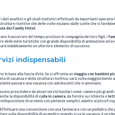
 i dati analitici e gli studi statistici effettuati da importanti operato
strutture ricettive che delle volte esulano dalle scelte che si farebber
ula dei Family Hotel
.
rano trascorrere del tempo prezioso in compagnia dei loro figli, i
fam
e delle mete turistiche con grande disponibilità di animazione ed ev
, sarà indubbiamente un ulteriore elemento di successo.
rvizi indispensabili
o in base alla fascia d’età. Se si affronta un
viaggio con bambini pic
a meta di vacanza e della struttura ricettiva, sarà volta maggiormente a
vastante passare una vacanza con adolescenti che si annoiano.
sono prescindere da alcuni servizi basilari come: camere più grandi 
nche la disponibilità di
culla in camera,
da fornire su richiesta o
let
redisposizione di un menù con pietanze semplici, adatto ai piccoli osp
 Effettuare una convenzione con una farmacia e con un pediatra che po
tare sulla disponibilità di un medico quando si va in vacanza, è un e