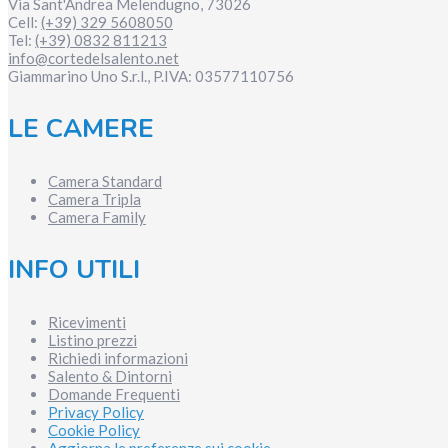
Via Sant'Andrea
Melendugno
,
73026
Cell:
(+39) 329 5608050
Tel:
(+39) 0832 811213
info@cortedelsalento.net
Giammarino Uno S.r.l., P.IVA:
03577110756
LE CAMERE
Camera Standard
Camera Tripla
Camera Family
INFO UTILI
Ricevimenti
Listino prezzi
Richiedi informazioni
Salento & Dintorni
Domande Frequenti
Privacy Policy
Cookie Policy