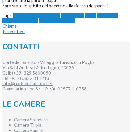
pronunciare la parola “papà”.
Sarà stato lo spirito del bambino alla ricerca del padre?
Tags
cosa visitare nel Salento
fiume idume
Lecce
vacanze di
coppia nel salento
vacanze in salento
Chiama
Preventivo
CONTATTI
Corte del Salento - Villaggio Turistico in Puglia
Via Sant'Andrea
Melendugno
,
73026
Cell:
(+39) 329 5608050
Tel:
(+39) 0832 811213
info@cortedelsalento.net
Giammarino Uno S.r.l., P.IVA:
03577110756
LE CAMERE
Camera Standard
Camera Tripla
Camera Family