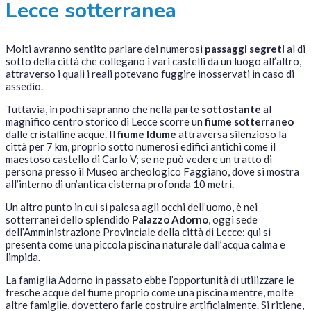
Lecce sotterranea
Molti avranno sentito parlare dei numerosi
passaggi segreti
al di
sotto della città che collegano i vari castelli da un luogo all’altro,
attraverso i quali i reali potevano fuggire inosservati in caso di
assedio.
Tuttavia, in pochi sapranno che nella parte
sottostante
al
magnifico centro storico di Lecce scorre un
fiume sotterraneo
dalle cristalline acque. Il
fiume Idume
attraversa silenzioso la
città per 7 km, proprio sotto numerosi edifici antichi come il
maestoso castello di Carlo V; se ne può vedere un tratto di
persona presso il Museo archeologico Faggiano, dove si mostra
all’interno di un’antica cisterna profonda 10 metri.
Un altro punto in cui si palesa agli occhi dell’uomo, è nei
sotterranei dello splendido
Palazzo Adorno
, oggi sede
dell’Amministrazione Provinciale della città di Lecce: qui si
presenta come una piccola piscina naturale dall’acqua calma e
limpida.
La famiglia Adorno in passato ebbe l’opportunità di utilizzare le
fresche acque del fiume proprio come una piscina mentre, molte
altre famiglie, dovettero farle costruire artificialmente. Si ritiene,