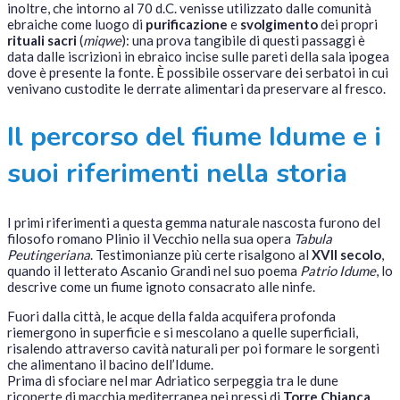
inoltre, che intorno al 70 d.C. venisse utilizzato dalle comunità
ebraiche come luogo di
purificazione
e
svolgimento
dei propri
rituali sacri
(
miqwe
): una prova tangibile di questi passaggi è
data dalle iscrizioni in ebraico incise sulle pareti della sala ipogea
dove è presente la fonte. È possibile osservare dei serbatoi in cui
venivano custodite le derrate alimentari da preservare al fresco.
Il percorso del fiume Idume e i
suoi riferimenti nella storia
I primi riferimenti a questa gemma naturale nascosta furono del
filosofo romano Plinio il Vecchio nella sua opera
Tabula
Peutingeriana
. Testimonianze più certe risalgono al
XVII secolo
,
quando il letterato Ascanio Grandi nel suo poema
Patrio Idume
, lo
descrive come un fiume ignoto consacrato alle ninfe.
Fuori dalla città, le acque della falda acquifera profonda
riemergono in superficie e si mescolano a quelle superficiali,
risalendo attraverso cavità naturali per poi formare le sorgenti
che alimentano il bacino dell’Idume.
Prima di sfociare nel mar Adriatico serpeggia tra le dune
ricoperte di macchia mediterranea nei pressi di
Torre Chianca
,