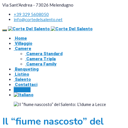
Via Sant'Andrea - 73026 Melendugno
+39 329 5608050
info@cortedelsalento.net
Home
Villaggio
Camere
Camera Standard
Camera Tripla
Camera Family
Banqueting
Listino
Salento
Contattaci
Prenota
Il “fiume nascosto” del