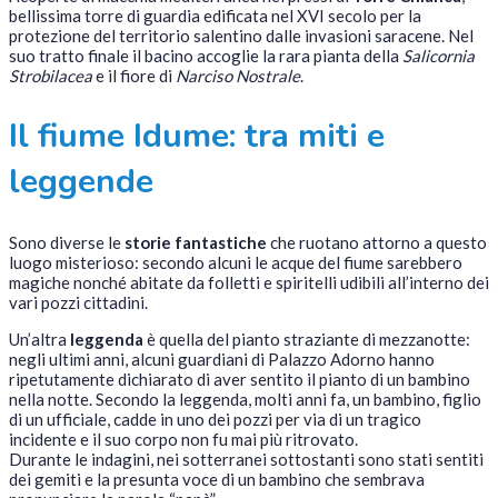
bellissima torre di guardia edificata nel XVI secolo per la
protezione del territorio salentino dalle invasioni saracene. Nel
suo tratto finale il bacino accoglie la rara pianta della
Salicornia
Strobilacea
e il fiore di
Narciso Nostrale
.
Il fiume Idume: tra miti e
leggende
Sono diverse le
storie fantastiche
che ruotano attorno a questo
luogo misterioso: secondo alcuni le acque del fiume sarebbero
magiche nonché abitate da folletti e spiritelli udibili all’interno dei
vari pozzi cittadini.
Un’altra
leggenda
è quella del pianto straziante di mezzanotte:
negli ultimi anni, alcuni guardiani di Palazzo Adorno hanno
ripetutamente dichiarato di aver sentito il pianto di un bambino
nella notte. Secondo la leggenda, molti anni fa, un bambino, figlio
di un ufficiale, cadde in uno dei pozzi per via di un tragico
incidente e il suo corpo non fu mai più ritrovato.
Durante le indagini, nei sotterranei sottostanti sono stati sentiti
dei gemiti e la presunta voce di un bambino che sembrava