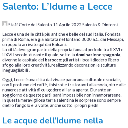
Salento: L’Idume a Lecce
Staff Corte del Salento
11 Aprile 2022
Salento & Dintorni
Lecce è una delle città più antiche e belle del sud Italia. Fondata
prima di Roma, era già abitata nel lontano 3000 a.C. dai Messapi,
un popolo arrivato qui dai Balcani.
La città deve gran parte della propria fama al periodo tra il XVI e
il XVII secolo, durante il quale, sotto la
dominazione spagnola
,
divenne la capitale del
barocco
: gli artisti locali diedero libero
sfogo alla loro creatività, realizzando decorazioni e sculture
ineguagliabili .
Oggi, Lecce è una città dal vivace panorama culturale e sociale,
con il profumo dei caffè, i bistrot e i ristoranti alla moda, oltre alle
numerose attività di cui godere all’aria aperta. Durante un
soggiorno da queste parti, sarà impossibile non innamorarsene.
In questa meravigliosa terra salentina le sorprese sono sempre
dietro l’angolo e, a volte, anche sotto i propri piedi!
Le acque dell’Idume nella