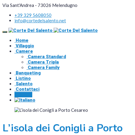
Via Sant'Andrea - 73026 Melendugno
+39 329 5608050
info@cortedelsalento.net
Home
Villaggio
Camere
Camera Standard
Camera Tripla
Camera Family
Banqueting
Listino
Salento
Contattaci
Prenota
L’isola dei Conigli a Porto