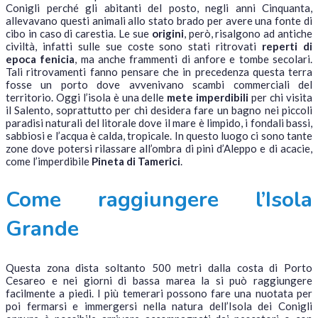
Conigli perché gli abitanti del posto, negli anni Cinquanta,
allevavano questi animali allo stato brado per avere una fonte di
cibo in caso di carestia. Le sue
origini
, però, risalgono ad antiche
civiltà, infatti sulle sue coste sono stati ritrovati
reperti di
epoca fenicia
, ma anche frammenti di anfore e tombe secolari.
Tali ritrovamenti fanno pensare che in precedenza questa terra
fosse un porto dove avvenivano scambi commerciali del
territorio. Oggi l’isola è una delle
mete imperdibili
per chi visita
il Salento, soprattutto per chi desidera fare un bagno nei piccoli
paradisi naturali del litorale dove il mare è limpido, i fondali bassi,
sabbiosi e l’acqua è calda, tropicale. In questo luogo ci sono tante
zone dove potersi rilassare all’ombra di pini d’Aleppo e di acacie,
come l’imperdibile
Pineta di Tamerici
.
Come raggiungere l’Isola
Grande
Questa zona dista soltanto 500 metri dalla costa di Porto
Cesareo e nei giorni di bassa marea la si può raggiungere
facilmente a piedi. I più temerari possono fare una nuotata per
poi fermarsi e immergersi nella natura dell’Isola dei Conigli