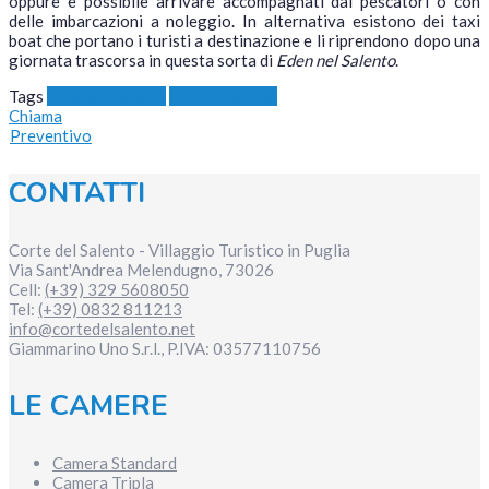
oppure è possibile arrivare accompagnati dai pescatori o con
delle imbarcazioni a noleggio. In alternativa esistono dei taxi
boat che portano i turisti a destinazione e li riprendono dopo una
giornata trascorsa in questa sorta di
Eden nel Salento
.
Tags
Itinerari Salento
Porto Cesareo
Chiama
Preventivo
CONTATTI
Corte del Salento - Villaggio Turistico in Puglia
Via Sant'Andrea
Melendugno
,
73026
Cell:
(+39) 329 5608050
Tel:
(+39) 0832 811213
info@cortedelsalento.net
Giammarino Uno S.r.l., P.IVA:
03577110756
LE CAMERE
Camera Standard
Camera Tripla