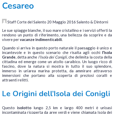
Cesareo
Staff Corte del Salento
20 Maggio 2016
Salento & Dintorni
Le sue spiagge bianche, il suo mare cristallino e i servizi offerti la
rendono un punto di riferimento, una bellezza da scoprire e da
vivere per
vacanze indimenticabili
.
Quando si arriva in questo porto naturale il paesaggio è unico e
incantevole e in questo scenario che risalta agli occhi
l’Isola
Grande
, detta anche
l’Isola dei Conigli
, che delimita la costa della
cittadina ed emerge come un atollo caraibico. Un luogo ricco di
fascino, dove la natura si mostra in tutto il suo splendore,
immerso in un’area marina protetta, da ammirare attraverso
immersioni che portano alla scoperta di preziosi coralli e
attraenti relitti.
Le Origini dell’Isola dei Conigli
Questo
isolotto
lungo 2,5 km e largo 400 metri è un’oasi
incontaminata ricoperta da aree verdi e viene chiamata Isola dei