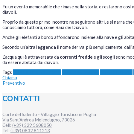
Fu un evento memorabile che rimase nella storia, e restarono così 
diavoli.
Proprio da questo primo incontro ne seguirono altri, e si narra che 
conosciamo tutt’ora, come Baia dei Diavoli.
Anche gli elefanti a bordo affondarono insieme alla nave e gli abit
Secondo un’altra
leggenda
il nome deriva, più semplicemente, dall’
L’acqua qui è attraversata da
correnti fredde
e gli scogli sono mod
da essere abitata dai diavoli.
Tags
cosa visitare nel Salento
Grotte del Salento
mare del salento
Chiama
Preventivo
CONTATTI
Corte del Salento - Villaggio Turistico in Puglia
Via Sant'Andrea
Melendugno
,
73026
Cell:
(+39) 329 5608050
Tel:
(+39) 0832 811213