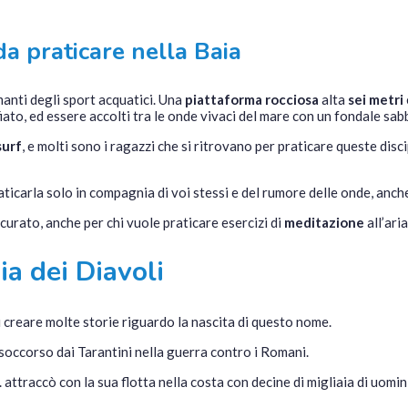
da praticare nella Baia
manti degli sport acquatici. Una
piattaforma rocciosa
alta
sei metri
iato, ed essere accolti tra le onde vivaci del mare con un fondale sab
surf
, e molti sono i ragazzi che si ritrovano per praticare queste disci
aticarla solo in compagnia di voi stessi e del rumore delle onde, anche
curato, anche per chi vuole praticare esercizi di
meditazione
all’ari
ia dei Diavoli
creare molte storie riguardo la nascita di questo nome.
n soccorso dai Tarantini nella guerra contro i Romani.
 attraccò con la sua flotta nella costa con decine di migliaia di uomi