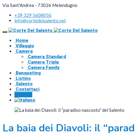
Via Sant'Andrea - 73026 Melendugno
+39 329 5608050
info@cortedelsalento.net
Home
Villaggio
Camere
Camera Standard
Camera Tripla
Camera Family
Banqueting
Listino
Salento
Contattaci
Prenota
La baia dei Diavoli: il “para