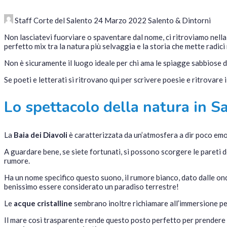
Staff Corte del Salento
24 Marzo 2022
Salento & Dintorni
Non lasciatevi fuorviare o spaventare dal nome, ci ritroviamo nell
perfetto mix tra la natura più selvaggia e la storia che mette radici
Non è sicuramente il luogo ideale per chi ama le spiagge sabbiose d
Se poeti e letterati si ritrovano qui per scrivere poesie e ritrovare 
Lo spettacolo della natura in S
La
Baia dei Diavoli
è caratterizzata da un’atmosfera a dir poco em
A guardare bene, se siete fortunati, si possono scorgere le pareti 
rumore.
Ha un nome specifico questo suono, il rumore bianco, dato dalle ond
benissimo essere considerato un paradiso terrestre!
Le
acque cristalline
sembrano inoltre richiamare all’immersione per
Il mare così trasparente rende questo posto perfetto per prendere 