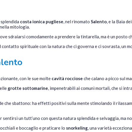
a splendida
costa ionica pugliese
, nel rinomato
Salento
, e la Baia d
 nella mitologia.
ove sdraiarsi comodamente a prendere la tintarella, ma è un posto ch
il contatto spirituale con la natura che ci governa e ci sovrasta, un mo
alento
ozionante, con le sue molte
cavità rocciose
che calano a picco sul ma
delle
grotte sottomarine
, impenetrabili ai comuni mortali, che si int
e che sbattono: ha effetti positivi sulla mente stimolando il rilassa
 sentirsi un tutt’uno con questa natura splendida e selvaggia, ma no
occhiali e boccaglio e praticare lo
snorkeling
, una varietà ecceziona