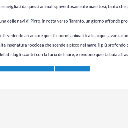
meravigliati da questi animali spaventosamente maestosi, tanto che p
una delle navi di Pirro, in rotta verso Taranto, un giorno affondò pro
anti, vedendo arrancare questi enormi animali tra le acque, avanzaron
alta insenatura rocciosa che scende a picco nel mare, il più profondo 
ellati dagli scontri con la furia del mare, e rendono questa baia aff
vacanze di coppia nel salento
vacanze in salento