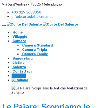
Via Sant'Andrea - 73026 Melendugno
+39 329 5608050
info@cortedelsalento.net
Home
Villaggio
Camere
Camera Standard
Camera Tripla
Camera Family
Banqueting
Listino
Salento
Contattaci
Prenota
Le Pajare: Scopriamo le