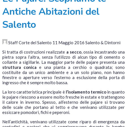
Antiche Abitazioni del
Salento
Staff Corte del Salento
11 Maggio 2016
Salento & Dintorni
Si tratta di costruzioni realizzate
a secco
, ossia incastrando una
pietra sopra l’altra, senza l’utilizzo di alcun tipo di cemento o
collante a sigillarle. La maggior parte delle pajare presenta una
struttura conica
e una pianta a cerchio o quadrata; sono
costituite da un unico ambiente e a un solo piano, non hanno
finestre o aperture verso l’esterno a esclusione della porta di
ingresso che è sempre molto bassa.
La loro caratteristica principale è
l’isolamento termico
in quanto
le pajare riescono a essere molto fresche in estate e trattengono
il calore in inverno. Spesso, all’esterno delle pajare si trovano
delle scale che portano al tetto e che venivano utilizzate per
essiccare pomodori, fichi e peperoni.
Nell’antichità, venivano utilizzate come riparo di emergenza da
contadini e pastori che vi soggiornavano durante le lunghe