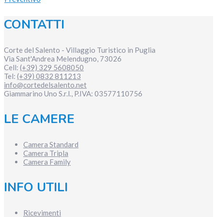
CONTATTI
Corte del Salento - Villaggio Turistico in Puglia
Via Sant'Andrea
Melendugno
,
73026
Cell:
(+39) 329 5608050
Tel:
(+39) 0832 811213
info@cortedelsalento.net
Giammarino Uno S.r.l., P.IVA:
03577110756
LE CAMERE
Camera Standard
Camera Tripla
Camera Family
INFO UTILI
Ricevimenti