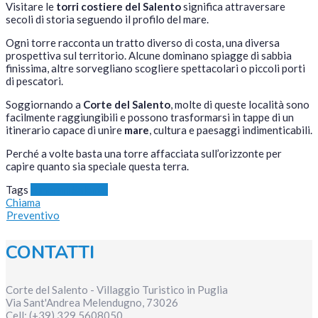
Visitare le
torri costiere del Salento
significa attraversare
secoli di storia seguendo il profilo del mare.
Ogni torre racconta un tratto diverso di costa, una diversa
prospettiva sul territorio. Alcune dominano spiagge di sabbia
finissima, altre sorvegliano scogliere spettacolari o piccoli porti
di pescatori.
Soggiornando a
Corte del Salento
, molte di queste località sono
facilmente raggiungibili e possono trasformarsi in tappe di un
itinerario capace di unire
mare
, cultura e paesaggi indimenticabili.
Perché a volte basta una torre affacciata sull’orizzonte per
capire quanto sia speciale questa terra.
Tags
Itinerari Salento
Chiama
Preventivo
CONTATTI
Corte del Salento - Villaggio Turistico in Puglia
Via Sant'Andrea
Melendugno
,
73026
Cell:
(+39) 329 5608050