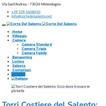
Via Sant'Andrea - 73026 Melendugno
+39 329 5608050
info@cortedelsalento.net
Home
Villaggio
Camere
Camera Standard
Camera Tripla
Camera Family
Banqueting
Listino
Salento
Contattaci
Prenota
Torri Costiere del Salento: