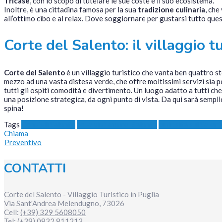
Tricase
, con lo scopo di tutelare le sue coste e il suo ecosistema.
Inoltre, è una cittadina famosa per la sua
tradizione culinaria
, che
all’ottimo cibo e al relax. Dove soggiornare per gustarsi tutto ques
Corte del Salento: il villaggio t
Corte del Salento
è un villaggio turistico che vanta ben quattro st
mezzo ad una vasta distesa verde, che offre moltissimi servizi sia p
tutti gli ospiti comodità e divertimento. Un luogo adatto a tutti ch
una posizione strategica, da ogni punto di vista. Da qui sarà semp
spina!
Tags
Consigli Salento
cosa visitare nel Salento
curiosità sul Salen
Chiama
Preventivo
CONTATTI
Corte del Salento - Villaggio Turistico in Puglia
Via Sant'Andrea
Melendugno
,
73026
Cell:
(+39) 329 5608050
Tel:
(+39) 0832 811213