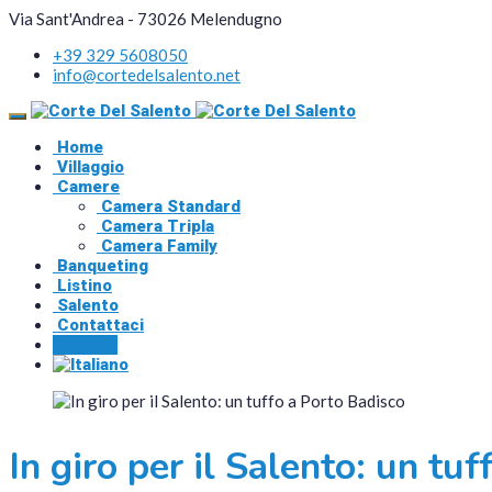
Via Sant'Andrea - 73026 Melendugno
+39 329 5608050
info@cortedelsalento.net
Home
Villaggio
Camere
Camera Standard
Camera Tripla
Camera Family
Banqueting
Listino
Salento
Contattaci
Prenota
In giro per il Salento: un tu