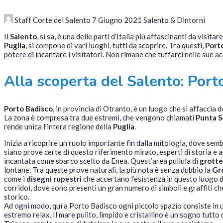
Staff Corte del Salento
7 Giugno 2021
Salento & Dintorni
Il
Salento
, si sa, è una delle parti d’Italia più affascinanti da visitar
Puglia
, si compone di vari luoghi, tutti da scoprire. Tra questi,
Port
potere di incantare i visitatori. Non rimane che tuffarci nelle sue a
Alla scoperta del Salento: Port
Porto Badisco
, in provincia di Otranto, è un luogo che si affaccia
La zona è compresa tra due estremi, che vengono chiamati
Punta S
rende unica l’intera regione della
Puglia
.
Inizia a ricoprire un ruolo importante fin dalla mitologia, dove sem
siano prove certe di questo riferimento mirato, esperti di storia e 
incantata come sbarco scelto da Enea. Quest’area pullula di
grotte
lontane. Tra queste prove naturali, la più nota è senza dubbio la
Gro
come i
disegni rupestri
che accertano l’esistenza in questo luogo d
corridoi, dove sono presenti un gran numero di simboli e graffiti che
storico.
Ad ogni modo, qui a Porto Badisco ogni piccolo spazio consiste in 
estremo relax. Il mare pulito, limpido e cristallino è un sogno tutto 