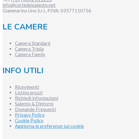
info@cortedelsalento.net
Giammarino Uno S.r.l., P.IVA:
03577110756
LE CAMERE
Camera Standard
Camera Tripla
Camera Family
INFO UTILI
Ricevimenti
Listino prezzi
Richiedi informazioni
Salento & Dintorni
Domande Frequenti
Privacy Policy
Cookie Policy
Aggiorna le preferenze sui cookie