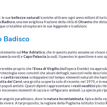
e: le sue
bellezze naturali
iconiche attirano ogni anno milioni di turis
o Badisco
, una meravigliosa frazione della città di
Otranto
che dista
cque cristalline ed esplorare le sue leggende e tradizioni.
o Badisco
 dolcemente sul
Mar Adriatico
, che in questo punto assume un vivace c
curo
(a nord) e
Capo Palascia
(a sud). Il paesino in questione è uno 
brerebbe proprio che l’
Enea di Virgilio
(dall’opera Eneide) sia approda
archeologia sono convinti che alcuni dettagli, nascosti nelle descrizi
e
cavità rocciose
sviluppatesi nel tempo, elementi naturali che ha
tta dei Cervi
, una grotta scoperta solo di recente, nel 1970, e in m
i popoli antichi. Questi dipinti rappresentano i
resti neolitici
più rile
 inscenano momenti di caccia e raffigurano animali. La specie più ripr
un angolo paradisiaco, dove la
natura incontaminata
, tipica della 
da vivere. A tal proposito, la regione della Puglia ha istituito il noto