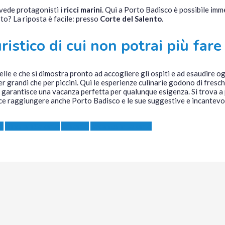
 vede protagonisti i
ricci marini
. Qui a Porto Badisco è possibile imme
to? La riposta è facile: presso
Corte del Salento
.
uristico di cui non potrai più far
elle e che si dimostra pronto ad accogliere gli ospiti e ad esaudire o
er grandi che per piccini. Qui le esperienze culinarie godono di fresch
e garantisce una vacanza perfetta per qualunque esigenza. Si trova a p
lice raggiungere anche Porto Badisco e le sue suggestive e incantevo
to
Itinerari Salento
Otranto
vacanze in salento