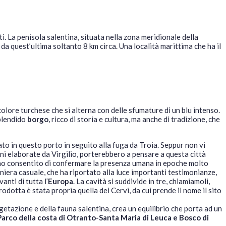
ti. La penisola salentina, situata nella zona meridionale della
 da quest’ultima soltanto 8 km circa. Una località marittima che ha il
olore turchese che si alterna con delle sfumature di un blu intenso.
splendido
borgo
, ricco di storia e cultura, ma anche di tradizione, che
to in questo porto in seguito alla fuga da Troia. Seppur non vi
oni elaborate da Virgilio, porterebbero a pensare a questa città
nno consentito di confermare la presenza umana in epoche molto
aniera casuale, che ha riportato alla luce importanti testimonianze,
vanti di tutta l’
Europa
. La cavità si suddivide in tre, chiamiamoli,
odotta è stata propria quella dei Cervi, da cui prende il nome il sito
vegetazione e della fauna salentina, crea un equilibrio che porta ad un
Parco della costa di Otranto-Santa Maria di Leuca
e Bosco di