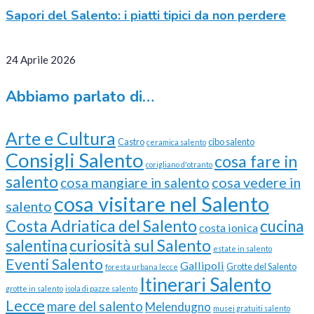
Sapori del Salento: i piatti tipici da non perdere
24 Aprile 2026
Abbiamo parlato di…
Arte e Cultura
Castro
cibo salento
ceramica salento
Consigli Salento
cosa fare in
corigliano d'otranto
salento
cosa vedere in
cosa mangiare in salento
cosa visitare nel Salento
salento
Costa Adriatica del Salento
cucina
costa ionica
curiosità sul Salento
salentina
estate in salento
Eventi Salento
Gallipoli
Grotte del Salento
foresta urbana lecce
Itinerari Salento
grotte in salento
isola di pazze salento
Lecce
mare del salento
Melendugno
musei gratuiti salento