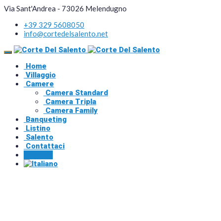
Via Sant'Andrea - 73026 Melendugno
+39 329 5608050
info@cortedelsalento.net
Home
Villaggio
Camere
Camera Standard
Camera Tripla
Camera Family
Banqueting
Listino
Salento
Contattaci
Prenota