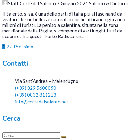
Staff Corte del Salento
7 Giugno 2021
Salento & Dintorni
Il Salento, si sa, è una delle parti d’Italia più affascinanti da
visitare: le sue bellezze naturali iconiche attirano ogni anno
milioni di turisti. La penisola salentina, situata nella zona
meridionale della Puglia, si compone di vari luoghi, tutti da
scoprire. Tra questi, Porto Badisco, una
Paginazione
1
2
3
Prossimo
degli
Contatti
articoli
Via Sant’Andrea – Melendugno
(+39) 329 5608050
(+39) 0832 811213
info@cortedelsalento.net
Cerca