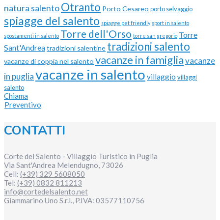
Otranto
natura salento
Porto Cesareo
porto selvaggio
spiagge del salento
spiagge pet friendly
sport in salento
Torre dell'Orso
Torre
spostamenti in salento
torre san gregorio
tradizioni salento
Sant'Andrea
tradizioni salentine
vacanze in famiglia
vacanze
vacanze di coppia nel salento
vacanze in salento
in puglia
villaggio
villaggi
salento
Chiama
Preventivo
CONTATTI
Corte del Salento - Villaggio Turistico in Puglia
Via Sant'Andrea
Melendugno
,
73026
Cell:
(+39) 329 5608050
Tel:
(+39) 0832 811213
info@cortedelsalento.net
Giammarino Uno S.r.l., P.IVA:
03577110756