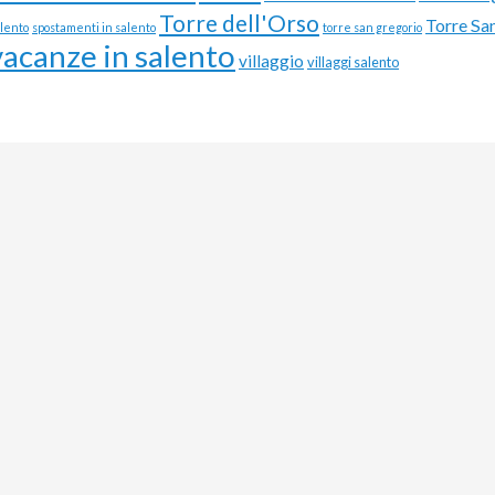
Torre dell'Orso
Torre Sa
alento
spostamenti in salento
torre san gregorio
vacanze in salento
villaggio
villaggi salento