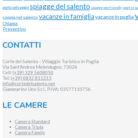
spiagge del salento
porto selvaggio
spiagge pet friendly
sport in s
vacanze in famiglia
vacanze in puglia
coppia nel salento
Chiama
Preventivo
CONTATTI
Corte del Salento - Villaggio Turistico in Puglia
Via Sant'Andrea
Melendugno
,
73026
Cell:
(+39) 329 5608050
Tel:
(+39) 0832 811213
info@cortedelsalento.net
Giammarino Uno S.r.l., P.IVA:
03577110756
LE CAMERE
Camera Standard
Camera Tripla
Camera Family