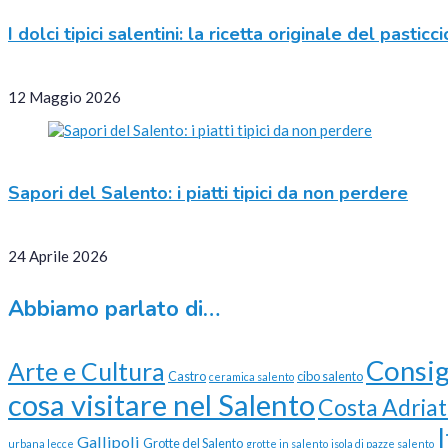
I dolci tipici salentini: la ricetta originale del pastic
12 Maggio 2026
Sapori del Salento: i piatti tipici da non perdere
24 Aprile 2026
Abbiamo parlato di…
Consig
Arte e Cultura
Castro
cibo salento
ceramica salento
cosa visitare nel Salento
Costa Adriat
Gallipoli
Grotte del Salento
urbana lecce
grotte in salento
isola di pazze salento