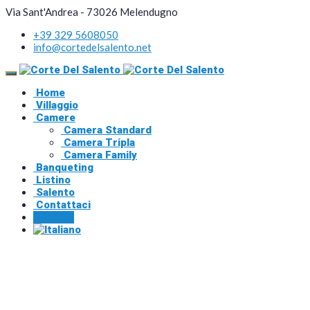
Via Sant'Andrea - 73026 Melendugno
+39 329 5608050
info@cortedelsalento.net
Home
Villaggio
Camere
Camera Standard
Camera Tripla
Camera Family
Banqueting
Listino
Salento
Contattaci
Prenota