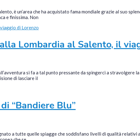
ento, è un’area che ha acquistato fama mondiale grazie al suo splendid
ca e finissima. Non
lla Lombardia al Salento, il via
ll’avventura si fa a tal punto pressante da spingerci a stravolgere la 
ione di lasciare il
 di “Bandiere Blu”
to a tutte quelle spiagge che soddisfano livelli di qualità relativi a 
europea che se