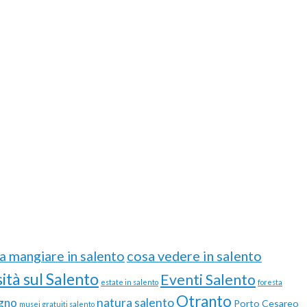
cosa vedere in salento
a mangiare in salento
ità sul Salento
Eventi Salento
estate in salento
foresta
Otranto
gno
natura salento
Porto Cesareo
musei gratuiti salento