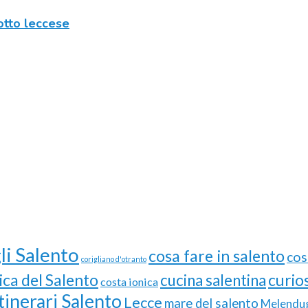
ciotto leccese
li Salento
cosa fare in salento
cos
corigliano d'otranto
ica del Salento
curios
cucina salentina
costa ionica
Itinerari Salento
Lecce
mare del salento
Melendu