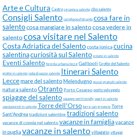
Arte e Cultura
Castro
cibo salento
ceramica salento
Consigli Salento
cosa fare in
corigliano d'otranto
salento
cosa vedere in
cosa mangiare in salento
cosa visitare nel Salento
salento
Costa Adriatica del Salento
cucina
costa ionica
curiosità sul Salento
salentina
estate in salento
Eventi Salento
Gallipoli
Grotte del Salento
foresta urbana lecce
Itinerari Salento
grotte in salento
isola di pazze salento
Lecce
mare del salento
Melendugno
musei gratuiti salento
Otranto
natura salento
Porto Cesareo
porto selvaggio
spiagge del salento
spiagge pet friendly
sport in salento
Torre dell'Orso
Torre
spostamenti in salento
torre san gregorio
tradizioni salento
Sant'Andrea
tradizioni salentine
vacanze in famiglia
vacanze
vacanze di coppia nel salento
vacanze in salento
in puglia
villaggio
villaggi