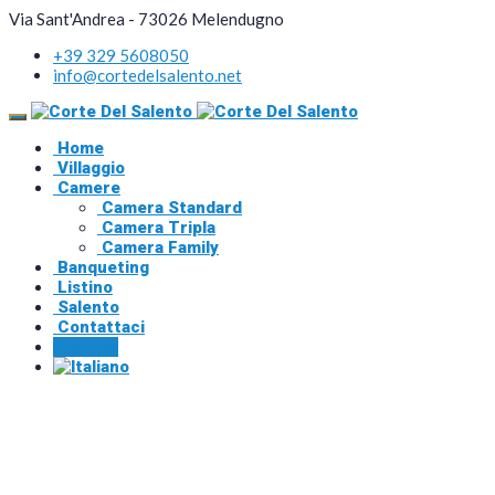
Via Sant'Andrea - 73026 Melendugno
+39 329 5608050
info@cortedelsalento.net
Home
Villaggio
Camere
Camera Standard
Camera Tripla
Camera Family
Banqueting
Listino
Salento
Contattaci
Prenota