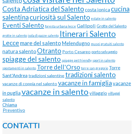
salento
Costa Adriatica del Salento
cucina
costa ionica
curiosità sul Salento
salentina
estate in salento
Eventi Salento
Gallipoli
Grotte del Salento
foresta urbana lecce
Itinerari Salento
grotte in salento
isola di pazze salento
Lecce
mare del salento
Melendugno
musei gratuiti salento
Otranto
natura salento
Porto Cesareo
porto selvaggio
spiagge del salento
spiagge pet friendly
sport in salento
Torre dell'Orso
Torre
spostamenti in salento
torre san gregorio
tradizioni salento
Sant'Andrea
tradizioni salentine
vacanze in famiglia
vacanze
vacanze di coppia nel salento
vacanze in salento
in puglia
villaggio
villaggi
salento
Chiama
Preventivo
CONTATTI