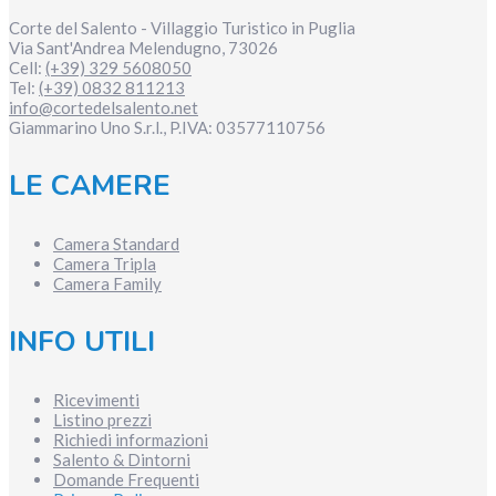
Corte del Salento - Villaggio Turistico in Puglia
Via Sant'Andrea
Melendugno
,
73026
Cell:
(+39) 329 5608050
Tel:
(+39) 0832 811213
info@cortedelsalento.net
Giammarino Uno S.r.l., P.IVA:
03577110756
LE CAMERE
Camera Standard
Camera Tripla
Camera Family
INFO UTILI
Ricevimenti
Listino prezzi
Richiedi informazioni
Salento & Dintorni
Domande Frequenti