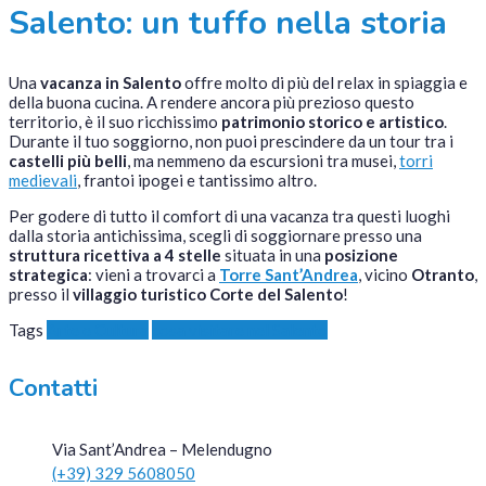
Salento: un tuffo nella storia
Una
vacanza in Salento
offre molto di più del relax in spiaggia e
della buona cucina. A rendere ancora più prezioso questo
territorio, è il suo ricchissimo
patrimonio storico e artistico
.
Durante il tuo soggiorno, non puoi prescindere da un tour tra i
castelli più belli
, ma nemmeno da escursioni tra musei,
torri
medievali
, frantoi ipogei e tantissimo altro.
Per godere di tutto il comfort di una vacanza tra questi luoghi
dalla storia antichissima, scegli di soggiornare presso una
struttura ricettiva a 4 stelle
situata in una
posizione
strategica
: vieni a trovarci a
Torre Sant’Andrea
, vicino
Otranto
,
presso il
villaggio turistico Corte del Salento
!
Tags
Arte e Cultura
cosa visitare nel Salento
Contatti
Via Sant’Andrea – Melendugno
(+39) 329 5608050