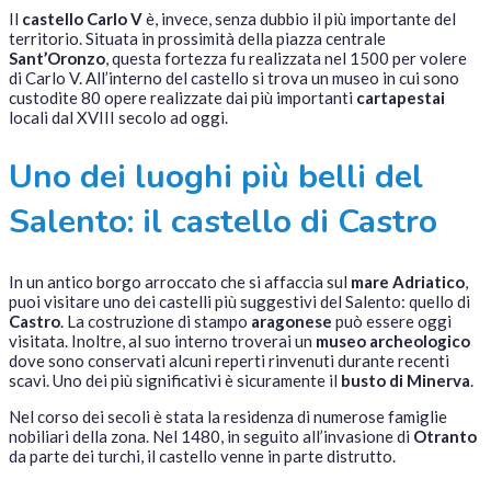
Il
castello Carlo V
è, invece, senza dubbio il più importante del
territorio. Situata in prossimità della piazza centrale
Sant’Oronzo
, questa fortezza fu realizzata nel 1500 per volere
di Carlo V. All’interno del castello si trova un museo in cui sono
custodite 80 opere realizzate dai più importanti
cartapestai
locali dal XVIII secolo ad oggi.
Uno dei luoghi più belli del
Salento: il castello di Castro
In un antico borgo arroccato che si affaccia sul
mare Adriatico
,
puoi visitare uno dei castelli più suggestivi del Salento: quello di
Castro
. La costruzione di stampo
aragonese
può essere oggi
visitata. Inoltre, al suo interno troverai un
museo archeologico
dove sono conservati alcuni reperti rinvenuti durante recenti
scavi. Uno dei più significativi è sicuramente il
busto di Minerva
.
Nel corso dei secoli è stata la residenza di numerose famiglie
nobiliari della zona. Nel 1480, in seguito all’invasione di
Otranto
da parte dei turchi, il castello venne in parte distrutto.