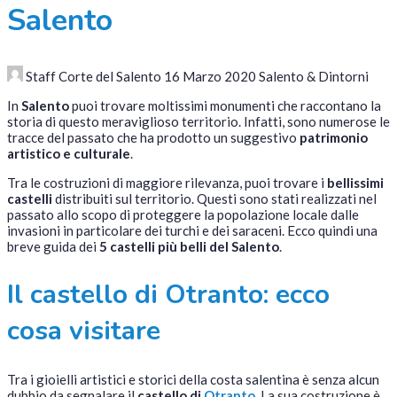
Salento
Staff Corte del Salento
16 Marzo 2020
Salento & Dintorni
In
Salento
puoi trovare moltissimi monumenti che raccontano la
storia di questo meraviglioso territorio. Infatti, sono numerose le
tracce del passato che ha prodotto un suggestivo
patrimonio
artistico e culturale
.
Tra le costruzioni di maggiore rilevanza, puoi trovare i
bellissimi
castelli
distribuiti sul territorio. Questi sono stati realizzati nel
passato allo scopo di proteggere la popolazione locale dalle
invasioni in particolare dei turchi e dei saraceni. Ecco quindi una
breve guida dei
5 castelli più belli del Salento
.
Il castello di Otranto: ecco
cosa visitare
Tra i gioielli artistici e storici della costa salentina è senza alcun
dubbio da segnalare il
castello di
Otranto
. La sua costruzione è