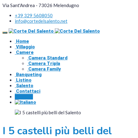
Via Sant'Andrea - 73026 Melendugno
+39 329 5608050
info@cortedelsalento.net
Home
Villaggio
Camere
Camera Standard
Camera Tripla
Camera Family
Banqueting
Listino
Salento
Contattaci
Prenota
I 5 castelli più belli del