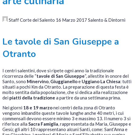
arte culinaria
Staff Corte del Salento
16 Marzo 2017
Salento & Dintorni
Le tavole di San Giuseppe a
Otranto
I centri salentini, dove si ripete ogni anno la tradizionale
ricorrenza delle “
tavole di San Giuseppe
“, allestite in onore del
Santo, sono
Minervino
,
Giuggianello
e
Uggiano La Chiesa
: tutti
situati a pochi Km da Otranto. La preparazione di questa festa è
molto sentita dalla popolazione, che si dedica alla realizzazione
dei
piatti della tradizione
a partire da una settimana prima.
Nei giorni
18 e 19 marzo
nei centri della zona di Otranto
vengono imbandite queste tavole lunghe anche 40 metri, i cui
commensali devono essere minimo 3 e massimo 13. Il numero 3 si
riferisce alla
Sacra Famiglia
, rappresentata da Maria, Giuseppe e
Gesù; gli altri 10 rappresentano alcuni Santi, come: Sant’Anna e
San Giocchino, i genitori di Maria e Sant’Elisabetta sua cugina,