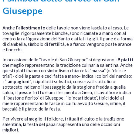
Giuseppe
Anche l
‘allestimento
delle tavole non viene lasciato al caso. Le
tovaglie, rigorosamente bianche, sono ricamate a mano con al
centro la raffigurazione del Santo e ai lati i gigli. Il pane è a forma
di ciambella, simbolo di fertilità, e a fianco vengono poste arance
e finocchi.
In occasione delle “tavole di San Giuseppe” si degustano i
9 piatti
che meglio rappresentano la tradizione culinaria salentina. Anche
questi piatti hanno un simbolismo chiaro: la “
massa
” (o “ciciri e
tria”)- cioè la pasta e ceci fatta a mano- indica i colori del narciso;
i “
lampagioni
“, i cipollotti selvatici, conservati sottolio o
sottaceto indicano il passaggio dalla stagione fredda a quella
calda; il
pesce fritto
è un riferimento a Gesù; il cavolfiore indica
il “bastone fiorito” di Giuseppe; “le ‘ncartiddate”, tipici dolci al
miele rappresentano le fasce in cui fu avvolto Gesù e, infine, il
baccalà è il piatto della festa.
Per vivere al meglio il folklore, i rituali di culto e la tradizione
salentina, la festa del papà rappresenta una delle occasioni
migliori.