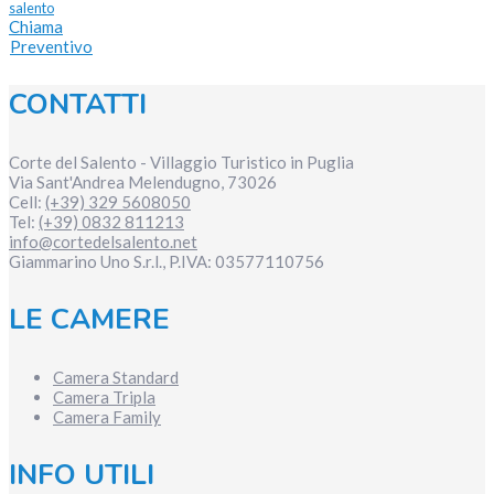
salento
Chiama
Preventivo
CONTATTI
Corte del Salento - Villaggio Turistico in Puglia
Via Sant'Andrea
Melendugno
,
73026
Cell:
(+39) 329 5608050
Tel:
(+39) 0832 811213
info@cortedelsalento.net
Giammarino Uno S.r.l., P.IVA:
03577110756
LE CAMERE
Camera Standard
Camera Tripla
Camera Family
INFO UTILI