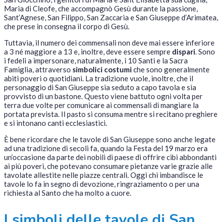
Maria di Cleofe, che accompagnò Gesù durante la passione,
Sant’Agnese, San Filippo, San Zaccaria e San Giuseppe d’Arimatea,
che prese in consegna il corpo di Gesù.
Tuttavia, il numero dei commensali non deve mai essere inferiore
a 3 né maggiore a 13 e, inoltre, deve essere sempre
dispari
. Sono
i fedeli a impersonare, naturalmente, i 10 Santi e la Sacra
Famiglia, attraverso
simbolici costumi
che sono generalmente
abiti poveri o quotidiani. La tradizione vuole, inoltre, che il
personaggio di San Giuseppe sia seduto a capo tavola e sia
provvisto di un bastone. Questo viene battuto ogni volta per
terra due volte per comunicare ai commensali di mangiare la
portata prevista. Il pasto si consuma mentre si recitano preghiere
e si intonano canti ecclesiastici.
È bene ricordare che le tavole di San Giuseppe sono anche legate
ad una tradizione di secoli fa, quando la Festa del 19 marzo era
un’occasione da parte dei nobili di paese di offrire cibi abbondanti
ai più poveri, che potevano consumare pietanze varie grazie alle
tavolate allestite nelle piazze centrali. Oggi chi imbandisce le
tavole lo fa in segno di devozione, ringraziamento o per una
richiesta al Santo che ha molto a cuore.
I simboli delle tavole di San