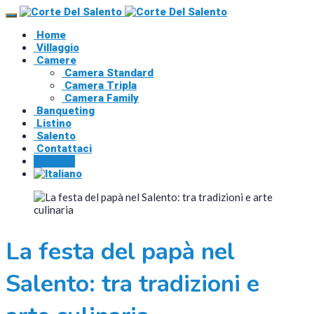
Home
Villaggio
Camere
Camera Standard
Camera Tripla
Camera Family
Banqueting
Listino
Salento
Contattaci
Prenota
La festa del papà nel
Salento: tra tradizioni e