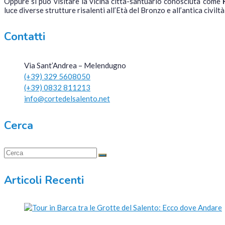
Oppure si può visitare la vicina città-santuario conosciuta come
luce diverse strutture risalenti all’Età del Bronzo e all’antica civilt
Contatti
Via Sant’Andrea – Melendugno
(+39) 329 5608050
(+39) 0832 811213
info@cortedelsalento.net
Cerca
Articoli Recenti