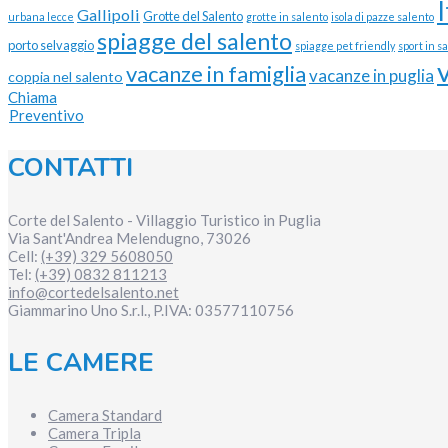
Gallipoli
Grotte del Salento
urbana lecce
grotte in salento
isola di pazze salento
spiagge del salento
porto selvaggio
spiagge pet friendly
sport in s
vacanze in famiglia
vacanze in puglia
coppia nel salento
Chiama
Preventivo
CONTATTI
Corte del Salento - Villaggio Turistico in Puglia
Via Sant'Andrea
Melendugno
,
73026
Cell:
(+39) 329 5608050
Tel:
(+39) 0832 811213
info@cortedelsalento.net
Giammarino Uno S.r.l., P.IVA:
03577110756
LE CAMERE
Camera Standard
Camera Tripla