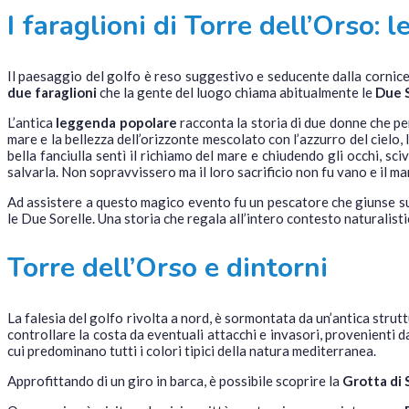
I faraglioni di Torre dell’Orso: 
Il paesaggio del golfo è reso suggestivo e seducente dalla cornice 
due faraglioni
che la gente del luogo chiama abitualmente le
Due S
L’antica
leggenda popolare
racconta la storia di due donne che per
mare e la bellezza dell’orizzonte mescolato con l’azzurro del cielo,
bella fanciulla sentì il richiamo del mare e chiudendo gli occhi, sc
salvarla. Non sopravvissero ma il loro sacrificio non fu vano e il mare
Ad assistere a questo magico evento fu un pescatore che giunse sul
le Due Sorelle. Una storia che regala all’intero contesto naturalist
Torre dell’Orso e dintorni
La falesia del golfo rivolta a nord, è sormontata da un’antica strut
controllare la costa da eventuali attacchi e invasori, provenienti 
cui predominano tutti i colori tipici della natura mediterranea.
Approfittando di un giro in barca, è possibile scoprire la
Grotta di 