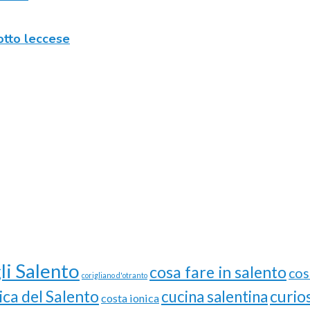
ciotto leccese
li Salento
cosa fare in salento
cos
corigliano d'otranto
ica del Salento
curios
cucina salentina
costa ionica