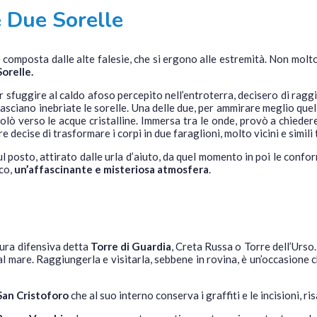
le Due Sorelle
composta dalle alte falesie, che si ergono alle estremità. Non molto
orelle.
 sfuggire al caldo afoso percepito nell’entroterra, decisero di raggi
 lasciano inebriate le sorelle. Una delle due, per ammirare meglio quel
ivolò verso le acque cristalline. Immersa tra le onde, provò a chiede
 decise di trasformare i corpi in due faraglioni, molto vicini e simili 
 posto, attirato dalle urla d’aiuto, da quel momento in poi le confo
ico,
un’affascinante e misteriosa atmosfera
.
tura difensiva detta
Torre di Guardia
, Creta Russa o Torre dell’Urs
dal mare. Raggiungerla e visitarla, sebbene in rovina, è un’occasion
San Cristoforo
che al suo interno conserva i graffiti e le incisioni, ris