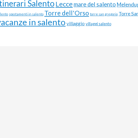
Itinerari Salento
Lecce
mare del salento
Melendu
Torre dell'Orso
Torre Sa
alento
spostamenti in salento
torre san gregorio
vacanze in salento
villaggio
villaggi salento