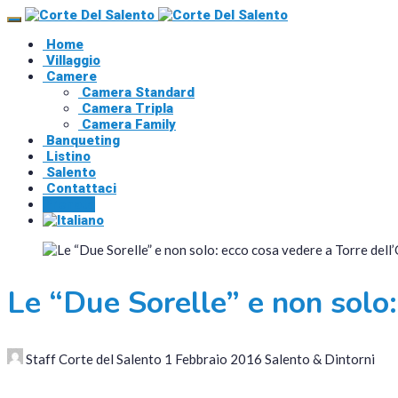
Home
Villaggio
Camere
Camera Standard
Camera Tripla
Camera Family
Banqueting
Listino
Salento
Contattaci
Prenota
Le “Due Sorelle” e non solo:
Staff Corte del Salento
1 Febbraio 2016
Salento & Dintorni