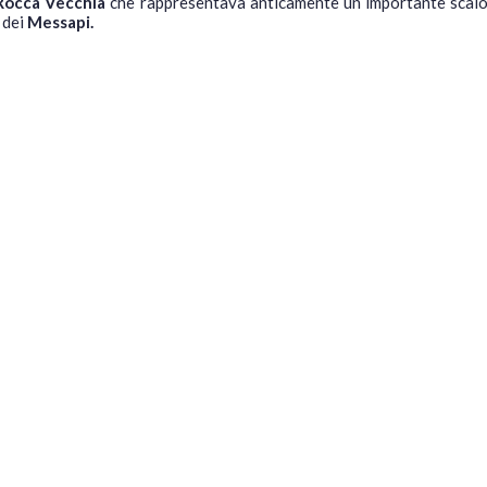
Rocca Vecchia
che rappresentava anticamente un importante scalo c
à dei
Messapi.