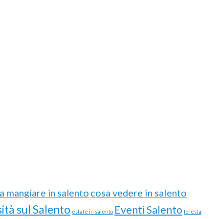
cosa vedere in salento
a mangiare in salento
ità sul Salento
Eventi Salento
estate in salento
foresta