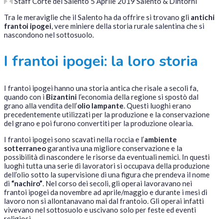
Staff Corte del Salento
5 Aprile 2019
Salento & Dintorni
Tra le meraviglie che il Salento ha da offrire si trovano gli
antichi
frantoi ipogei
, vere miniere della storia rurale salentina che si
nascondono nel sottosuolo.
I frantoi ipogei: la loro storia
I frantoi ipogei hanno una storia antica che risale a secoli fa,
quando con i
Bizantini
l’economia della regione si spostò dal
grano alla vendita dell’
olio lampante
. Questi luoghi erano
precedentemente utilizzati per la produzione e la conservazione
del grano e poi furono convertiti per la produzione olearia.
I frantoi ipogei sono scavati nella roccia e l’
ambiente
sotterraneo
garantiva una migliore conservazione e la
possibilità di nascondere le risorse da eventuali nemici. In questi
luoghi tutta una serie di lavoratori si occupava della produzione
dell’olio sotto la supervisione di una figura che prendeva il nome
di
“nachiro”
. Nel corso dei secoli, gli operai lavoravano nei
frantoi ipogei da novembre ad aprile/maggio e durante i mesi di
lavoro non si allontanavano mai dal frantoio. Gli operai infatti
vivevano nel sottosuolo e uscivano solo per feste ed eventi
religiosi.