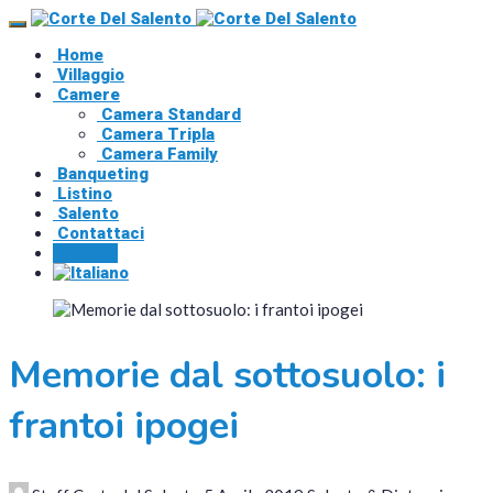
Home
Villaggio
Camere
Camera Standard
Camera Tripla
Camera Family
Banqueting
Listino
Salento
Contattaci
Prenota
Memorie dal sottosuolo: i
frantoi ipogei