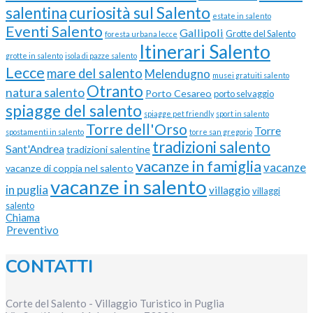
curiosità sul Salento
salentina
estate in salento
Eventi Salento
Gallipoli
Grotte del Salento
foresta urbana lecce
Itinerari Salento
grotte in salento
isola di pazze salento
Lecce
mare del salento
Melendugno
musei gratuiti salento
Otranto
natura salento
Porto Cesareo
porto selvaggio
spiagge del salento
spiagge pet friendly
sport in salento
Torre dell'Orso
Torre
spostamenti in salento
torre san gregorio
tradizioni salento
Sant'Andrea
tradizioni salentine
vacanze in famiglia
vacanze
vacanze di coppia nel salento
vacanze in salento
in puglia
villaggio
villaggi
salento
Chiama
Preventivo
CONTATTI
Corte del Salento - Villaggio Turistico in Puglia