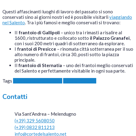
Questi affascinanti luoghi di lavoro del passato si sono
conservati sino ai giorni nostri ed è possibile visitarli
viaggiando
nel Salento
. Tra i più famosi e meglio conservati si trovano:
II
frantoio di Gallipoli
– unico tra i rimasti a risalire al
1600, ristrutturato e collocato sotto
il Palazzo Granafei
,
con i suoi 200 metri quadri di sotterraneo da esplorare.
I
frantoi di Presicce
– rinomata città sotterranea per il suo
alto numero di frantoi, circa 30, posti sotto la piazza
principale.
Il
frantoio di Sternatia
– uno dei frantoi meglio conservati
del Salento e perfettamente visitabile in ogni sua parte.
Tags
cosa visitare nel Salento
Itinerari Salento
Contatti
Via Sant’Andrea – Melendugno
(+39) 329 5608050
(+39) 0832 811213
info@cortedelsalento.net