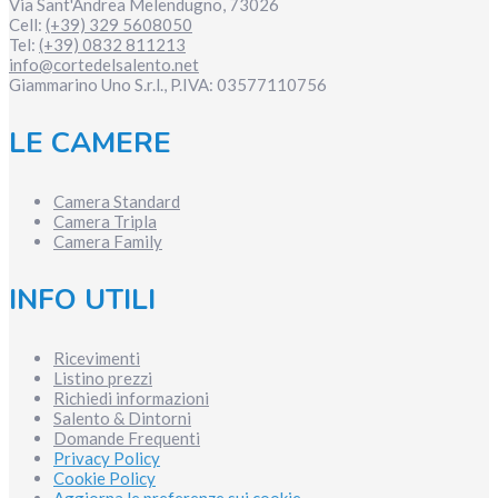
Via Sant'Andrea
Melendugno
,
73026
Cell:
(+39) 329 5608050
Tel:
(+39) 0832 811213
info@cortedelsalento.net
Giammarino Uno S.r.l., P.IVA:
03577110756
LE CAMERE
Camera Standard
Camera Tripla
Camera Family
INFO UTILI
Ricevimenti
Listino prezzi
Richiedi informazioni
Salento & Dintorni
Domande Frequenti
Privacy Policy
Cookie Policy