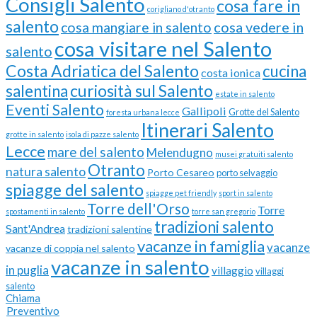
Consigli Salento
cosa fare in
corigliano d'otranto
salento
cosa vedere in
cosa mangiare in salento
cosa visitare nel Salento
salento
Costa Adriatica del Salento
cucina
costa ionica
curiosità sul Salento
salentina
estate in salento
Eventi Salento
Gallipoli
Grotte del Salento
foresta urbana lecce
Itinerari Salento
grotte in salento
isola di pazze salento
Lecce
mare del salento
Melendugno
musei gratuiti salento
Otranto
natura salento
Porto Cesareo
porto selvaggio
spiagge del salento
spiagge pet friendly
sport in salento
Torre dell'Orso
Torre
spostamenti in salento
torre san gregorio
tradizioni salento
Sant'Andrea
tradizioni salentine
vacanze in famiglia
vacanze
vacanze di coppia nel salento
vacanze in salento
in puglia
villaggio
villaggi
salento
Chiama
Preventivo