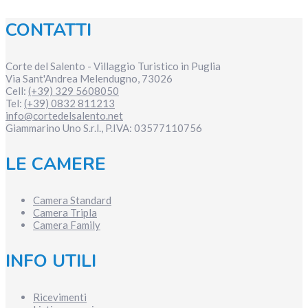
CONTATTI
Corte del Salento - Villaggio Turistico in Puglia
Via Sant'Andrea
Melendugno
,
73026
Cell:
(+39) 329 5608050
Tel:
(+39) 0832 811213
info@cortedelsalento.net
Giammarino Uno S.r.l., P.IVA:
03577110756
LE CAMERE
Camera Standard
Camera Tripla
Camera Family
INFO UTILI
Ricevimenti