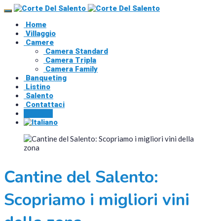
Home
Villaggio
Camere
Camera Standard
Camera Tripla
Camera Family
Banqueting
Listino
Salento
Contattaci
Prenota
Cantine del Salento:
Scopriamo i migliori vini