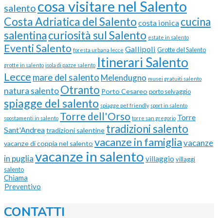
cosa visitare nel Salento
salento
Costa Adriatica del Salento
cucina
costa ionica
curiosità sul Salento
salentina
estate in salento
Eventi Salento
Gallipoli
Grotte del Salento
foresta urbana lecce
Itinerari Salento
grotte in salento
isola di pazze salento
Lecce
mare del salento
Melendugno
musei gratuiti salento
Otranto
natura salento
Porto Cesareo
porto selvaggio
spiagge del salento
spiagge pet friendly
sport in salento
Torre dell'Orso
Torre
spostamenti in salento
torre san gregorio
tradizioni salento
Sant'Andrea
tradizioni salentine
vacanze in famiglia
vacanze
vacanze di coppia nel salento
vacanze in salento
in puglia
villaggio
villaggi
salento
Chiama
Preventivo
CONTATTI