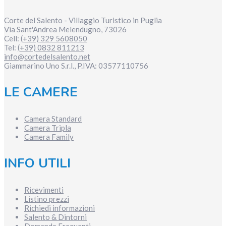
Corte del Salento - Villaggio Turistico in Puglia
Via Sant'Andrea
Melendugno
,
73026
Cell:
(+39) 329 5608050
Tel:
(+39) 0832 811213
info@cortedelsalento.net
Giammarino Uno S.r.l., P.IVA:
03577110756
LE CAMERE
Camera Standard
Camera Tripla
Camera Family
INFO UTILI
Ricevimenti
Listino prezzi
Richiedi informazioni
Salento & Dintorni
Domande Frequenti