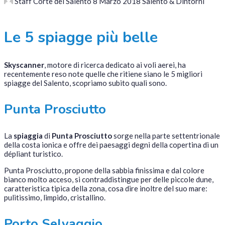
Staff Corte del Salento
8 Marzo 2018
Salento & Dintorni
Le 5 spiagge più belle
Skyscanner
, motore di ricerca dedicato ai voli aerei, ha
recentemente reso note quelle che ritiene siano le 5 migliori
spiagge del Salento, scopriamo subito quali sono.
Punta Prosciutto
La
spiaggia
di
Punta Prosciutto
sorge nella parte settentrionale
della costa ionica e offre dei paesaggi degni della copertina di un
dépliant turistico.
Punta Prosciutto, propone della sabbia finissima e dal colore
bianco molto acceso, si contraddistingue per delle piccole dune,
caratteristica tipica della zona, cosa dire inoltre del suo mare:
pulitissimo, limpido, cristallino.
Porto Selvaggio