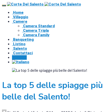
Home
Villaggio
Camere
Camera Standard
Camera Tripla
Camera Family
Banqueting
Listino
Salento
Contattaci
Prenota
La top 5 delle spiagge più
belle del Salento!