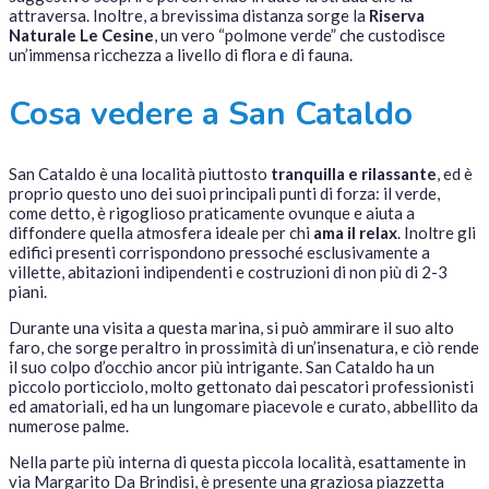
attraversa. Inoltre, a brevissima distanza sorge la
Riserva
Naturale Le Cesine
, un vero “polmone verde” che custodisce
un’immensa ricchezza a livello di flora e di fauna.
Cosa vedere a San Cataldo
San Cataldo è una località piuttosto
tranquilla e rilassante
, ed è
proprio questo uno dei suoi principali punti di forza: il verde,
come detto, è rigoglioso praticamente ovunque e aiuta a
diffondere quella atmosfera ideale per chi
ama il relax
. Inoltre gli
edifici presenti corrispondono pressoché esclusivamente a
villette, abitazioni indipendenti e costruzioni di non più di 2-3
piani.
Durante una visita a questa marina, si può ammirare il suo alto
faro, che sorge peraltro in prossimità di un’insenatura, e ciò rende
il suo colpo d’occhio ancor più intrigante. San Cataldo ha un
piccolo porticciolo, molto gettonato dai pescatori professionisti
ed amatoriali, ed ha un lungomare piacevole e curato, abbellito da
numerose palme.
Nella parte più interna di questa piccola località, esattamente in
via Margarito Da Brindisi, è presente una graziosa piazzetta