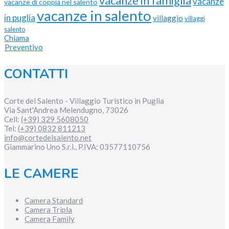
vacanze in famiglia
vacanze
vacanze di coppia nel salento
vacanze in salento
in puglia
villaggio
villaggi
salento
Chiama
Preventivo
CONTATTI
Corte del Salento - Villaggio Turistico in Puglia
Via Sant'Andrea
Melendugno
,
73026
Cell:
(+39) 329 5608050
Tel:
(+39) 0832 811213
info@cortedelsalento.net
Giammarino Uno S.r.l., P.IVA:
03577110756
LE CAMERE
Camera Standard
Camera Tripla
Camera Family