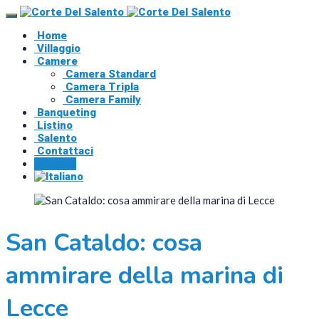
Home
Villaggio
Camere
Camera Standard
Camera Tripla
Camera Family
Banqueting
Listino
Salento
Contattaci
Prenota
San Cataldo: cosa
ammirare della marina di
Lecce