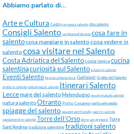
Abbiamo parlato di…
Arte e Cultura
Castro
cibo salento
ceramica salento
Consigli Salento
cosa fare in
corigliano d'otranto
salento
cosa vedere in
cosa mangiare in salento
cosa visitare nel Salento
salento
Costa Adriatica del Salento
cucina
costa ionica
curiosità sul Salento
salentina
estate in salento
Eventi Salento
Gallipoli
Grotte del Salento
foresta urbana lecce
Itinerari Salento
grotte in salento
isola di pazze salento
Lecce
mare del salento
Melendugno
musei gratuiti salento
Otranto
natura salento
Porto Cesareo
porto selvaggio
spiagge del salento
spiagge pet friendly
sport in salento
Torre dell'Orso
Torre
spostamenti in salento
torre san gregorio
tradizioni salento
Sant'Andrea
tradizioni salentine