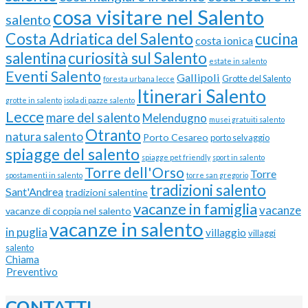
cosa visitare nel Salento
salento
Costa Adriatica del Salento
cucina
costa ionica
curiosità sul Salento
salentina
estate in salento
Eventi Salento
Gallipoli
Grotte del Salento
foresta urbana lecce
Itinerari Salento
grotte in salento
isola di pazze salento
Lecce
mare del salento
Melendugno
musei gratuiti salento
Otranto
natura salento
Porto Cesareo
porto selvaggio
spiagge del salento
spiagge pet friendly
sport in salento
Torre dell'Orso
Torre
spostamenti in salento
torre san gregorio
tradizioni salento
Sant'Andrea
tradizioni salentine
vacanze in famiglia
vacanze
vacanze di coppia nel salento
vacanze in salento
in puglia
villaggio
villaggi
salento
Chiama
Preventivo
CONTATTI