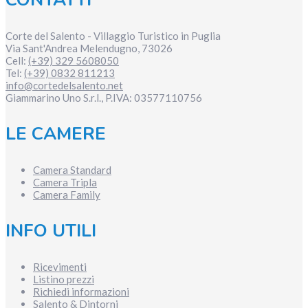
Corte del Salento - Villaggio Turistico in Puglia
Via Sant'Andrea
Melendugno
,
73026
Cell:
(+39) 329 5608050
Tel:
(+39) 0832 811213
info@cortedelsalento.net
Giammarino Uno S.r.l., P.IVA:
03577110756
LE CAMERE
Camera Standard
Camera Tripla
Camera Family
INFO UTILI
Ricevimenti
Listino prezzi
Richiedi informazioni
Salento & Dintorni