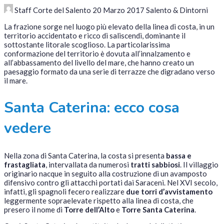
Staff Corte del Salento
20 Marzo 2017
Salento & Dintorni
La frazione sorge nel luogo più elevato della linea di costa, in un
territorio accidentato e ricco di saliscendi, dominante il
sottostante litorale scoglioso. La particolarissima
conformazione del territorio è dovuta all’innalzamento e
all’abbassamento del livello del mare, che hanno creato un
paesaggio formato da una serie di terrazze che digradano verso
il mare.
Santa Caterina: ecco cosa
vedere
Nella zona di Santa Caterina, la costa si presenta
bassa e
frastagliata
, intervallata da numerosi
tratti sabbiosi
. Il villaggio
originario nacque in seguito alla costruzione di un avamposto
difensivo contro gli attacchi portati dai Saraceni. Nel XVI secolo,
infatti, gli spagnoli fecero realizzare
due torri d’avvistamento
leggermente sopraelevate rispetto alla linea di costa, che
presero il nome di
Torre dell’Alto
e
Torre Santa Caterina
.