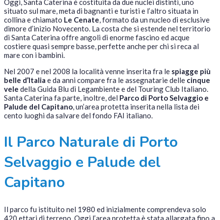
Oggi, Santa Caterina è costituita da due nuclei distinti, uno
situato sul mare, meta di bagnanti e turisti e l’altro situata in
collina e chiamato
Le Cenate
, formato da un nucleo di esclusive
dimore d’inizio Novecento. La costa che si estende nel territorio
di Santa Caterina offre angoli di enorme fascino ed acque
costiere quasi sempre basse, perfette anche per chi si reca al
mare con i bambini.
Nel 2007 e nel 2008 la località venne inserita fra le
spiagge più
belle d’Italia
e da anni compare fra le assegnatarie delle
cinque
vele
della Guida Blu di Legambiente e del Touring Club Italiano.
Santa Caterina fa parte, inoltre, del
Parco di Porto Selvaggio e
Palude del Capitano
, un’area protetta inserita nella lista dei
cento luoghi da salvare del fondo FAI italiano.
Il Parco Naturale di Porto
Selvaggio e Palude del
Capitano
Il parco fu istituito nel 1980 ed inizialmente comprendeva solo
420 ettari di terreno. Oggi l’area protetta è stata allargata fino a