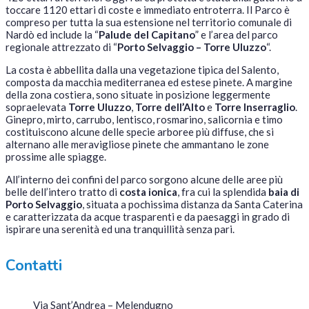
toccare 1120 ettari di coste e immediato entroterra. Il Parco è
compreso per tutta la sua estensione nel territorio comunale di
Nardò ed include la “
Palude del Capitano
” e l’area del parco
regionale attrezzato di “
Porto Selvaggio – Torre Uluzzo
“.
La costa è abbellita dalla una vegetazione tipica del Salento,
composta da macchia mediterranea ed estese pinete. A margine
della zona costiera, sono situate in posizione leggermente
sopraelevata
Torre Uluzzo
,
Torre dell’Alto
e
Torre Inserraglio
.
Ginepro, mirto, carrubo, lentisco, rosmarino, salicornia e timo
costituiscono alcune delle specie arboree più diffuse, che si
alternano alle meravigliose pinete che ammantano le zone
prossime alle spiagge.
All’interno dei confini del parco sorgono alcune delle aree più
belle dell’intero tratto di
costa ionica
, fra cui la splendida
baia di
Porto Selvaggio
, situata a pochissima distanza da Santa Caterina
e caratterizzata da acque trasparenti e da paesaggi in grado di
ispirare una serenità ed una tranquillità senza pari.
Contatti
Via Sant’Andrea – Melendugno