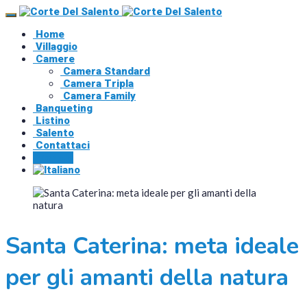
Home
Villaggio
Camere
Camera Standard
Camera Tripla
Camera Family
Banqueting
Listino
Salento
Contattaci
Prenota
Santa Caterina: meta ideale
per gli amanti della natura