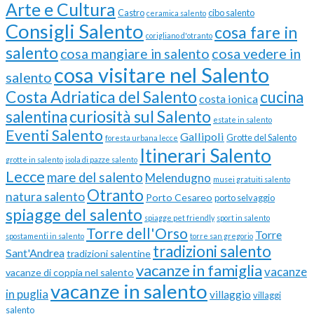
Arte e Cultura
Castro
cibo salento
ceramica salento
Consigli Salento
cosa fare in
corigliano d'otranto
salento
cosa vedere in
cosa mangiare in salento
cosa visitare nel Salento
salento
Costa Adriatica del Salento
cucina
costa ionica
curiosità sul Salento
salentina
estate in salento
Eventi Salento
Gallipoli
Grotte del Salento
foresta urbana lecce
Itinerari Salento
grotte in salento
isola di pazze salento
Lecce
mare del salento
Melendugno
musei gratuiti salento
Otranto
natura salento
Porto Cesareo
porto selvaggio
spiagge del salento
spiagge pet friendly
sport in salento
Torre dell'Orso
Torre
spostamenti in salento
torre san gregorio
tradizioni salento
Sant'Andrea
tradizioni salentine
vacanze in famiglia
vacanze
vacanze di coppia nel salento
vacanze in salento
in puglia
villaggio
villaggi
salento