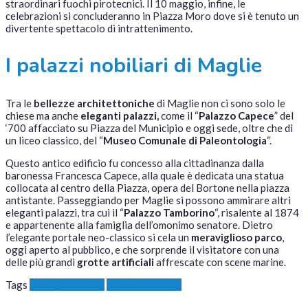
straordinari fuochi pirotecnici. Il 10 maggio, infine, le
celebrazioni si concluderanno in Piazza Moro dove si è tenuto un
divertente spettacolo di intrattenimento.
I palazzi nobiliari di Maglie
Tra le
bellezze architettoniche
di Maglie non ci sono solo le
chiese ma anche
eleganti palazzi,
come il “
Palazzo Capece
” del
‘700 affacciato su Piazza del Municipio e oggi sede, oltre che di
un liceo classico, del “
Museo Comunale di Paleontologia
“.
Questo antico edificio fu concesso alla cittadinanza dalla
baronessa Francesca Capece, alla quale è dedicata una statua
collocata al centro della Piazza, opera del Bortone nella piazza
antistante. Passeggiando per Maglie si possono ammirare altri
eleganti palazzi, tra cui il “
Palazzo Tamborino
“, risalente al 1874
e appartenente alla famiglia dell’omonimo senatore. Dietro
l’elegante portale neo-classico si cela un
meraviglioso parco
,
oggi aperto al pubblico, e che sorprende il visitatore con una
delle più grandi
grotte artificiali
affrescate con scene marine.
Tags
Consigli Salento
Itinerari Salento