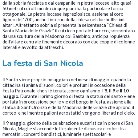
dalla sobria facciata e dal campanile in pietra leccese, alto quasi
50 metri il cui ultimo dei cinque piani ha la particolare forma
ottagonale. La pietra leccese impreziosisce, assieme al coro
ligneo del ‘700, anche l’interno della chiesa nei due bellissimi
altari. Altrettanto sobria si presenta la seicentesca “Chiesa di
Santa Maria delle Grazie” il cui ricco portale barocco, sormontato
da una scultura della Madonna col Bambino, anticipa l’opulenza
dell’altare centrale finemente decorato con due coppie di colonne
laterali e avvolto da affreschi.
La festa di San Nicola
Il Santo viene proprio omaggiato nel mese di maggio, quando la
cittadina si anima di suoni, colori e profumi in occasione della
Festa Patronale, che si è tenuta, come ogni anno,
l’8, il 9 e il 10
maggio
. Durante il primo giorno di festa la statua del santo viene
portata in processione per le vie del borgo in festa, assieme alla
statua di Sant’Oronzo e della Madonna delle Grazie che aprono il
corteo, e nel mentre palloni aerostatici vengono liberati nel cielo.
Il 9 maggio, giorno della celebrazione eucaristica in onore di San
Nicola, Maglie si accende letteralmente di musica e colori tra
mercatini, concerti bandistici, luminarie spettacolari e