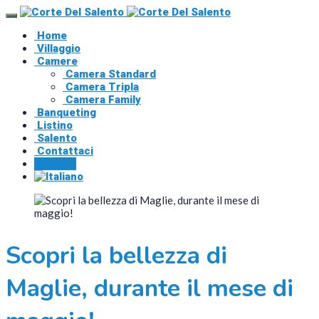
Home
Villaggio
Camere
Camera Standard
Camera Tripla
Camera Family
Banqueting
Listino
Salento
Contattaci
Prenota
Scopri la bellezza di
Maglie, durante il mese di