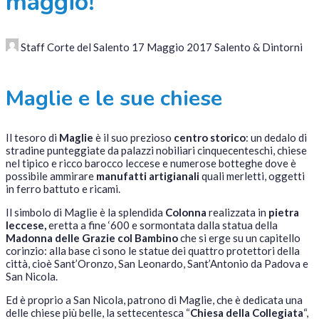
maggio!
Staff Corte del Salento
17 Maggio 2017
Salento & Dintorni
Maglie e le sue chiese
Il tesoro di
Maglie
è il suo prezioso
centro storico
: un dedalo di
stradine punteggiate da palazzi nobiliari cinquecenteschi, chiese
nel tipico e ricco barocco leccese e numerose botteghe dove è
possibile ammirare
manufatti artigianali
quali merletti, oggetti
in ferro battuto e ricami.
Il simbolo di Maglie è la splendida
Colonna
realizzata in
pietra
leccese,
eretta a fine ‘600 e sormontata dalla statua della
Madonna delle Grazie col Bambino
che si erge su un capitello
corinzio: alla base ci sono le statue dei quattro protettori della
città, cioè Sant’Oronzo, San Leonardo, Sant’Antonio da Padova e
San Nicola.
Ed è proprio a San Nicola, patrono di Maglie, che è dedicata una
delle chiese più belle, la settecentesca “
Chiesa della Collegiata
“,