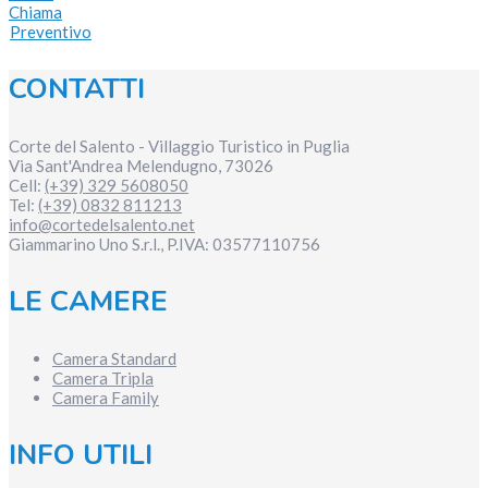
Chiama
Preventivo
CONTATTI
Corte del Salento - Villaggio Turistico in Puglia
Via Sant'Andrea
Melendugno
,
73026
Cell:
(+39) 329 5608050
Tel:
(+39) 0832 811213
info@cortedelsalento.net
Giammarino Uno S.r.l., P.IVA:
03577110756
LE CAMERE
Camera Standard
Camera Tripla
Camera Family
INFO UTILI