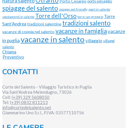
Otranto
natura salento
Porto Cesareo
porto selvaggio
spiagge del salento
spiagge pet friendly
sport in salento
Torre dell'Orso
Torre
spostamenti in salento
torre san gregorio
tradizioni salento
Sant'Andrea
tradizioni salentine
vacanze in famiglia
vacanze
vacanze di coppia nel salento
vacanze in salento
in puglia
villaggio
villaggi
salento
Chiama
Preventivo
CONTATTI
Corte del Salento - Villaggio Turistico in Puglia
Via Sant'Andrea
Melendugno
,
73026
Cell:
(+39) 329 5608050
Tel:
(+39) 0832 811213
info@cortedelsalento.net
Giammarino Uno S.r.l., P.IVA:
03577110756
LE CAMERE