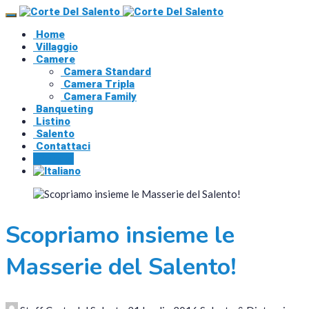
Home
Villaggio
Camere
Camera Standard
Camera Tripla
Camera Family
Banqueting
Listino
Salento
Contattaci
Prenota
Scopriamo insieme le
Masserie del Salento!