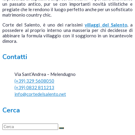
un passato antico, pur se con importanti novità stilistiche e
pregiate che le rendono il luogo perfetto anche per un sofisticato
matrimonio country chic.
Corte del Salento, è uno dei rarissimi
villaggi del Salento
, a
possedere al proprio interno una masseria per chi decidesse di
abbinare la formula villaggio con il soggiorno in un incantevole
dimora.
Contatti
Via Sant’Andrea – Melendugno
(+39) 329 5608050
(+39) 0832 811213
info@cortedelsalento.net
Cerca