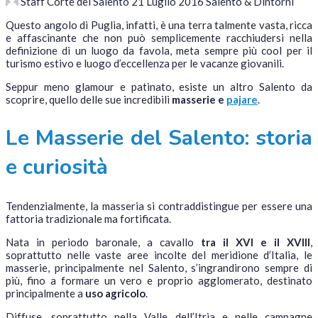
Staff Corte del Salento
21 Luglio 2016
Salento & Dintorni
Questo angolo di Puglia, infatti, è una terra talmente vasta, ricca
e affascinante che non può semplicemente racchiudersi nella
definizione di un luogo da favola, meta sempre più cool per il
turismo estivo e luogo d’eccellenza per le vacanze giovanili.
Seppur meno glamour e patinato, esiste un altro Salento da
scoprire, quello delle sue incredibili
masserie e
pajare
.
Le Masserie del Salento: storia
e curiosità
Tendenzialmente, la masseria si contraddistingue per essere una
fattoria tradizionale ma fortificata.
Nata in periodo baronale, a cavallo
tra il XVI e il XVIII
,
soprattutto nelle vaste aree incolte del meridione d’Italia, le
masserie, principalmente nel Salento, s’ingrandirono sempre di
più, fino a formare un vero e proprio agglomerato, destinato
principalmente a
uso agricolo
.
Diffuse, soprattutto nella Valle dell’Itria e nelle campagne