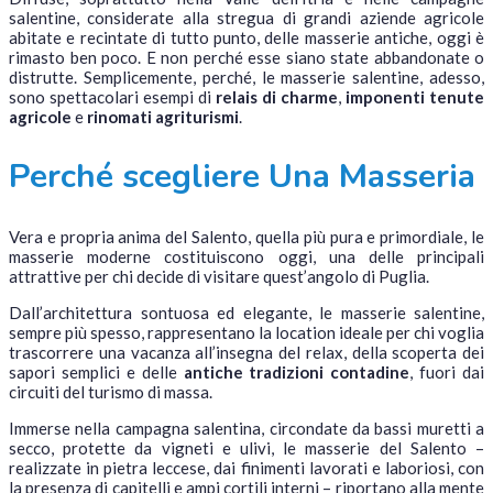
salentine, considerate alla stregua di grandi aziende agricole
abitate e recintate di tutto punto, delle masserie antiche, oggi è
rimasto ben poco. E non perché esse siano state abbandonate o
distrutte. Semplicemente, perché, le masserie salentine, adesso,
sono spettacolari esempi di
relais di charme
,
imponenti tenute
agricole
e
rinomati agriturismi
.
Perché scegliere Una Masseria
Vera e propria anima del Salento, quella più pura e primordiale, le
masserie moderne costituiscono oggi, una delle principali
attrattive per chi decide di visitare quest’angolo di Puglia.
Dall’architettura sontuosa ed elegante, le masserie salentine,
sempre più spesso, rappresentano la location ideale per chi voglia
trascorrere una vacanza all’insegna del relax, della scoperta dei
sapori semplici e delle
antiche tradizioni contadine
, fuori dai
circuiti del turismo di massa.
Immerse nella campagna salentina, circondate da bassi muretti a
secco, protette da vigneti e ulivi, le masserie del Salento –
realizzate in pietra leccese, dai finimenti lavorati e laboriosi, con
la presenza di capitelli e ampi cortili interni – riportano alla mente