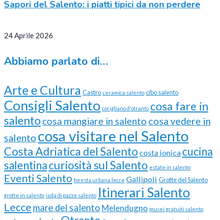
Sapori del Salento: i piatti tipici da non perdere
24 Aprile 2026
Abbiamo parlato di…
Arte e Cultura
Castro
cibo salento
ceramica salento
Consigli Salento
cosa fare in
corigliano d'otranto
salento
cosa vedere in
cosa mangiare in salento
cosa visitare nel Salento
salento
Costa Adriatica del Salento
cucina
costa ionica
curiosità sul Salento
salentina
estate in salento
Eventi Salento
Gallipoli
Grotte del Salento
foresta urbana lecce
Itinerari Salento
grotte in salento
isola di pazze salento
Lecce
mare del salento
Melendugno
musei gratuiti salento