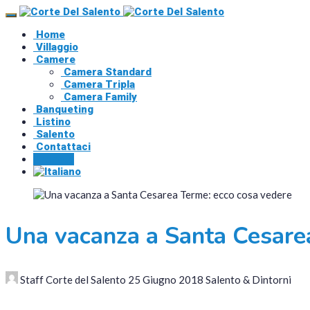
Home
Villaggio
Camere
Camera Standard
Camera Tripla
Camera Family
Banqueting
Listino
Salento
Contattaci
Prenota
Una vacanza a Santa Cesare
Staff Corte del Salento
25 Giugno 2018
Salento & Dintorni