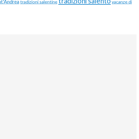
tradizioni salento
nt'Andrea
tradizioni salentine
vacanze di