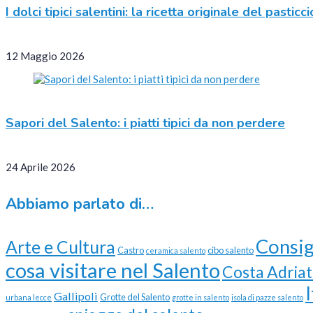
I dolci tipici salentini: la ricetta originale del pastic
12 Maggio 2026
Sapori del Salento: i piatti tipici da non perdere
24 Aprile 2026
Abbiamo parlato di…
Consig
Arte e Cultura
Castro
cibo salento
ceramica salento
cosa visitare nel Salento
Costa Adriat
Gallipoli
Grotte del Salento
urbana lecce
grotte in salento
isola di pazze salento