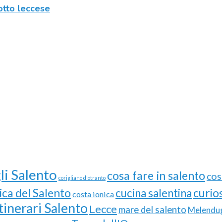
ciotto leccese
li Salento
cosa fare in salento
cos
corigliano d'otranto
ica del Salento
curios
cucina salentina
costa ionica
Itinerari Salento
Lecce
mare del salento
Melendu