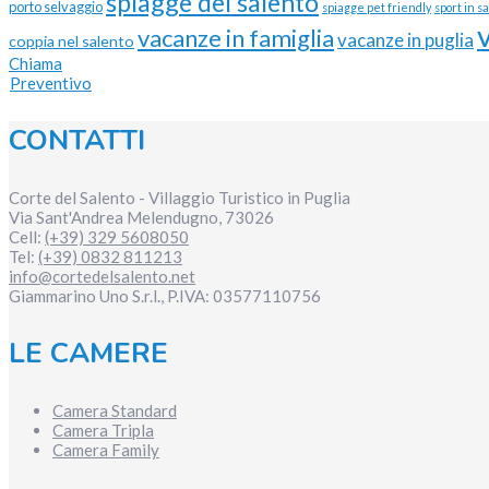
spiagge del salento
porto selvaggio
spiagge pet friendly
sport in s
vacanze in famiglia
vacanze in puglia
coppia nel salento
Chiama
Preventivo
CONTATTI
Corte del Salento - Villaggio Turistico in Puglia
Via Sant'Andrea
Melendugno
,
73026
Cell:
(+39) 329 5608050
Tel:
(+39) 0832 811213
info@cortedelsalento.net
Giammarino Uno S.r.l., P.IVA:
03577110756
LE CAMERE
Camera Standard
Camera Tripla
Camera Family