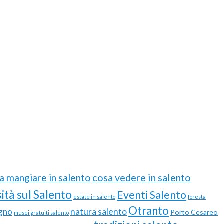
cosa vedere in salento
a mangiare in salento
ità sul Salento
Eventi Salento
estate in salento
foresta
Otranto
gno
natura salento
Porto Cesareo
musei gratuiti salento