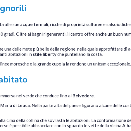
gnorili
ta alle sue
acque termali
, ricche di proprietà sulfuree e salsoiodiche
gradi. Oltre ai bagni rigeneranti, il centro offre anche un buon num
una delle mete più belle della regione, nella quale approfittare di ac
anti abitazioni in
stile liberty
che puntellano la costa.
 le linee moresche e la grande cupola la rendono un unicum eccezionale.
’abitato
 immersa nel verde che conduce fino al
Belvedere
.
 Maria di Leuca
. Nella parte alta del paese figurano alcune delle cost
lla cima della collina che sovrasta le abitazioni. La conformazione d
 terse è possibile abbracciare con lo sguardo le vette della vicina
Alb