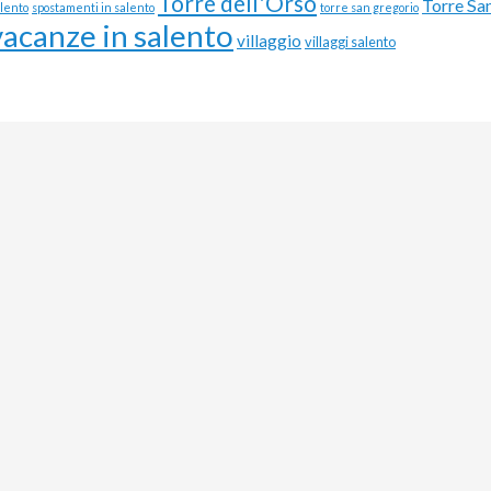
Torre dell'Orso
Torre Sa
alento
spostamenti in salento
torre san gregorio
vacanze in salento
villaggio
villaggi salento