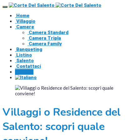
Home
Villaggio
Camere
Camera Standard
Camera Tripla
Camera Family
Banqueting
Listino
Salento
Contattaci
Prenota
Villaggi o Residence del
Salento: scopri quale