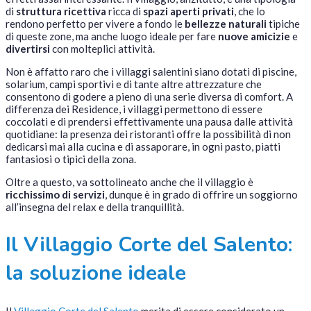
di
struttura ricettiva
ricca di
spazi aperti privati
, che lo
rendono perfetto per vivere a fondo le
bellezze naturali
tipiche
di queste zone, ma anche luogo ideale per fare
nuove amicizie
e
divertirsi
con molteplici attività.
Non è affatto raro che i villaggi salentini siano dotati di piscine,
solarium, campi sportivi e di tante altre attrezzature che
consentono di godere a pieno di una serie diversa di comfort. A
differenza dei Residence, i villaggi permettono di essere
coccolati e di prendersi effettivamente una pausa dalle attività
quotidiane: la presenza dei ristoranti offre la possibilità di non
dedicarsi mai alla cucina e di assaporare, in ogni pasto, piatti
fantasiosi o tipici della zona.
Oltre a questo, va sottolineato anche che il villaggio è
ricchissimo di servizi
, dunque è in grado di offrire un soggiorno
all’insegna del relax e della tranquillità.
Il Villaggio Corte del Salento:
la soluzione ideale
Il
Villaggio Corte del Salento
merita di essere considerato un