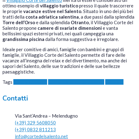
ottimo esempio di
villaggio turistico
presso il quale trascorrere
le proprie
vacanze estive nel Salento
. Situato in uno dei più bei
tratti della
costa adriatica salentina
, a due passi dalla splendida
Torre dell’Orso
e dalla splendida
Otranto
, il Villaggio Corte del
Salento propone
camere di svariate dimensioni
e vanta
bellissimi spazi esterni privati, nei quali campeggia una
grandissima piscina
dalla forma suggestiva e irregolare.
Ideale per comitive di amici, famiglie con bambini e gruppi di
famiglie, il Villaggio Corte del Salento permette di fare delle
vacanze all’insegna del relax e del divertimento, ma anche dei
sapori del Salento, delle sue tradizioni e delle sue bellezze
paesaggistiche.
Tags
Consigli Salento
Costa Adriatica del Salento
villaggio
Contatti
Via Sant’Andrea – Melendugno
(+39) 329 5608050
(+39) 0832 811213
info@cortedelsalento.net