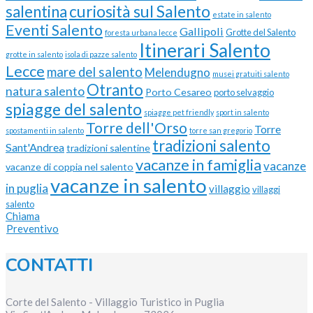
curiosità sul Salento
salentina
estate in salento
Eventi Salento
Gallipoli
Grotte del Salento
foresta urbana lecce
Itinerari Salento
grotte in salento
isola di pazze salento
Lecce
mare del salento
Melendugno
musei gratuiti salento
Otranto
natura salento
Porto Cesareo
porto selvaggio
spiagge del salento
spiagge pet friendly
sport in salento
Torre dell'Orso
Torre
spostamenti in salento
torre san gregorio
tradizioni salento
Sant'Andrea
tradizioni salentine
vacanze in famiglia
vacanze
vacanze di coppia nel salento
vacanze in salento
in puglia
villaggio
villaggi
salento
Chiama
Preventivo
CONTATTI
Corte del Salento - Villaggio Turistico in Puglia