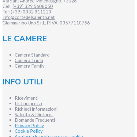
Via Sant'Andrea
Melendugno
,
73026
Cell:
(+39) 329 5608050
Tel:
(+39) 0832 811213
info@cortedelsalento.net
Giammarino Uno S.r.l., P.IVA:
03577110756
LE CAMERE
Camera Standard
Camera Tripla
Camera Family
INFO UTILI
Ricevimenti
Listino prezzi
Richiedi informazioni
Salento & Dintorni
Domande Frequenti
Privacy Policy
Cookie Policy
Aggiorna le preferenze sui cookie