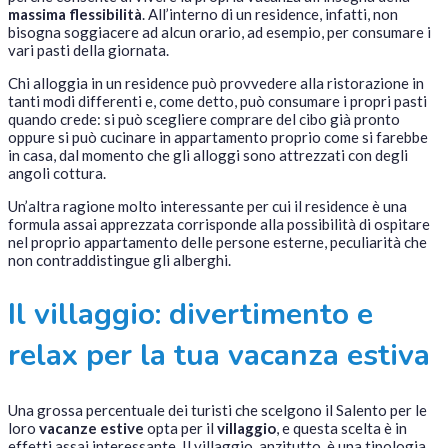
massima flessibilità
. All’interno di un residence, infatti, non
bisogna soggiacere ad alcun orario, ad esempio, per consumare i
vari pasti della giornata.
Chi alloggia in un residence può provvedere alla ristorazione in
tanti modi differenti e, come detto, può consumare i propri pasti
quando crede: si può scegliere comprare del cibo già pronto
oppure si può cucinare in appartamento proprio come si farebbe
in casa, dal momento che gli alloggi sono attrezzati con degli
angoli cottura.
Un’altra ragione molto interessante per cui il residence è una
formula assai apprezzata corrisponde alla possibilità di ospitare
nel proprio appartamento delle persone esterne, peculiarità che
non contraddistingue gli alberghi.
Il villaggio: divertimento e
relax per la tua vacanza estiva
Una grossa percentuale dei turisti che scelgono il Salento per le
loro
vacanze estive
opta per il
villaggio
, e questa scelta è in
effetti assai interessante. Il villaggio, anzitutto, è una tipologia