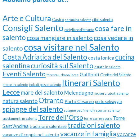
Arte e Cultura
Castro
cibo salento
ceramica salento
Consigli Salento
cosa fare in
corigliano d'otranto
salento
cosa vedere in
cosa mangiare in salento
cosa visitare nel Salento
salento
Costa Adriatica del Salento
cucina
costa ionica
curiosità sul Salento
salentina
estate in salento
Eventi Salento
Gallipoli
Grotte del Salento
foresta urbana lecce
Itinerari Salento
grotte in salento
isola di pazze salento
Lecce
mare del salento
Melendugno
musei gratuiti salento
Otranto
natura salento
Porto Cesareo
porto selvaggio
spiagge del salento
spiagge pet friendly
sport in salento
Torre dell'Orso
Torre
spostamenti in salento
torre san gregorio
tradizioni salento
Sant'Andrea
tradizioni salentine
vacanze in famiglia
vacanze
vacanze di coppia nel salento