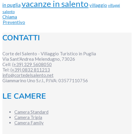
vacanze in salento
in puglia
villaggio
villaggi
salento
Chiama
Preventivo
CONTATTI
Corte del Salento - Villaggio Turistico in Puglia
Via Sant'Andrea
Melendugno
,
73026
Cell:
(+39) 329 5608050
Tel:
(+39) 0832 811213
info@cortedelsalento.net
Giammarino Uno S.r.l., P.IVA:
03577110756
LE CAMERE
Camera Standard
Camera Tripla
Camera Family