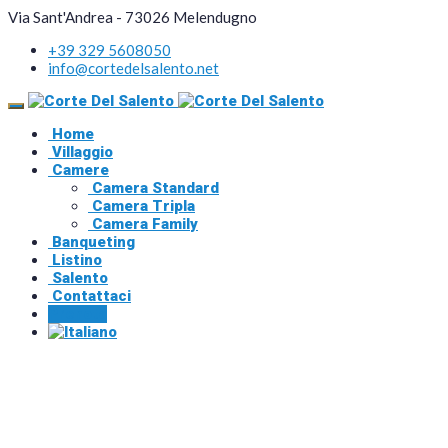
Via Sant'Andrea - 73026 Melendugno
+39 329 5608050
info@cortedelsalento.net
Home
Villaggio
Camere
Camera Standard
Camera Tripla
Camera Family
Banqueting
Listino
Salento
Contattaci
Prenota