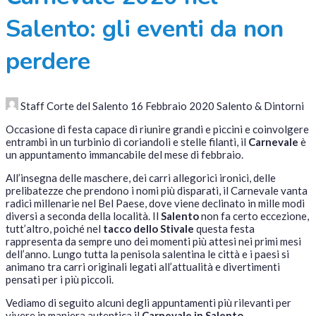
Salento: gli eventi da non
perdere
Staff Corte del Salento
16 Febbraio 2020
Salento & Dintorni
Occasione di festa capace di riunire grandi e piccini e coinvolgere
entrambi in un turbinio di coriandoli e stelle filanti, il
Carnevale
è
un appuntamento immancabile del mese di febbraio.
All’insegna delle maschere, dei carri allegorici ironici, delle
prelibatezze che prendono i nomi più disparati, il Carnevale vanta
radici millenarie nel Bel Paese, dove viene declinato in mille modi
diversi a seconda della località. Il
Salento
non fa certo eccezione,
tutt’altro, poiché nel
tacco dello Stivale
questa festa
rappresenta da sempre uno dei momenti più attesi nei primi mesi
dell’anno. Lungo tutta la penisola salentina le città e i paesi si
animano tra carri originali legati all’attualità e divertimenti
pensati per i più piccoli.
Vediamo di seguito alcuni degli appuntamenti più rilevanti per
vivere in maniera autentica il
Carnevale in Salento
.