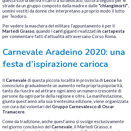
questa storia deriva il carro a lui dedicato, tuttora seguito per le
strade da un gruppo composto dalla madre e dalle
“chiangimorti”
,
uomini vestiti da donne che interpretano a proprio modo il lutto
per Teodoro.
Per vedere la maschera del militare l’appuntamento è per il
Martedì Grasso
, quando i
carri
giganti realizzati
in cartapesta
per commentare fatti d’attualità attraversano Corso Roma.
Carnevale Aradeino 2020: una
festa d’ispirazione carioca
Il
Carnevale
di questa piccola località in provincia di
Lecce
ha
conosciuto gradualmente un aumento nella propria popolarità,
tanto da riuscire ad attirare ogni anno un numero crescente di
persone da ogni parte della regione e oltre. La manifestazione,
giunta quest’anno alla sua trentesima edizione, viene organizzata
con cura dai volontari del
Gruppo Carnevalesco di Oscar
Tramacere
.
Come da tradizione, anche quest’anno si svolge esclusivamente
nel giorno conclusivo del
Carnevale
, il Martedì Grasso, e