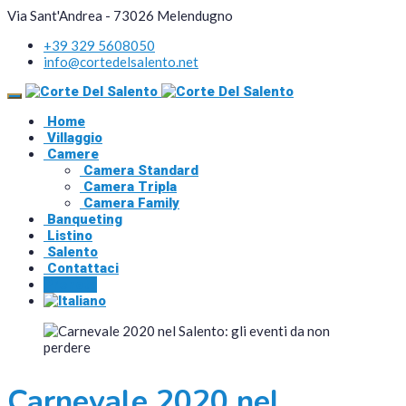
Via Sant'Andrea - 73026 Melendugno
+39 329 5608050
info@cortedelsalento.net
Home
Villaggio
Camere
Camera Standard
Camera Tripla
Camera Family
Banqueting
Listino
Salento
Contattaci
Prenota
Carnevale 2020 nel