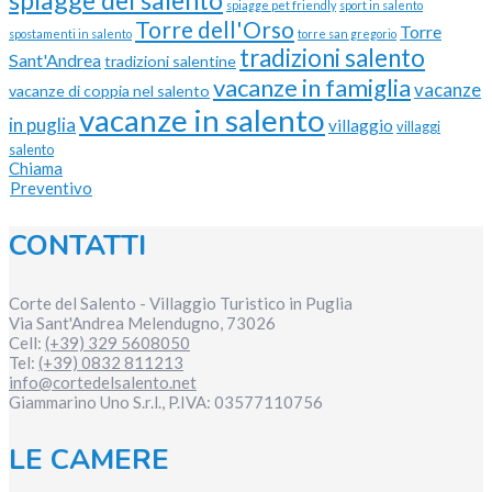
spiagge del salento
spiagge pet friendly
sport in salento
Torre dell'Orso
Torre
spostamenti in salento
torre san gregorio
tradizioni salento
Sant'Andrea
tradizioni salentine
vacanze in famiglia
vacanze
vacanze di coppia nel salento
vacanze in salento
in puglia
villaggio
villaggi
salento
Chiama
Preventivo
CONTATTI
Corte del Salento - Villaggio Turistico in Puglia
Via Sant'Andrea
Melendugno
,
73026
Cell:
(+39) 329 5608050
Tel:
(+39) 0832 811213
info@cortedelsalento.net
Giammarino Uno S.r.l., P.IVA:
03577110756
LE CAMERE