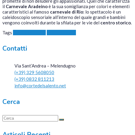
promette di non deludere gli appassionati. Quel che caratterizza
il
Carnevale Aradeino
è la sua somiglianza per colori e elementi
caratteristici al famoso
carnevale di Rio
: lo spettacolo è un
caleidoscopio sensoriale all’interno del quale grandi e bambini
vengono coinvolti durante la sfilata per le vie del
centro storico
.
Tags
Consigli Salento
Eventi Salento
Contatti
Via Sant’Andrea – Melendugno
(+39) 329 5608050
(+39) 0832 811213
info@cortedelsalento.net
Cerca
Articoli Recenti