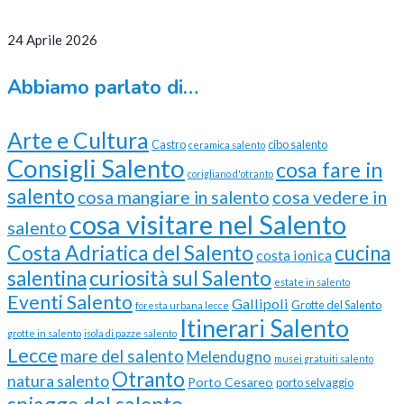
24 Aprile 2026
Abbiamo parlato di…
Arte e Cultura
Castro
cibo salento
ceramica salento
Consigli Salento
cosa fare in
corigliano d'otranto
salento
cosa vedere in
cosa mangiare in salento
cosa visitare nel Salento
salento
Costa Adriatica del Salento
cucina
costa ionica
curiosità sul Salento
salentina
estate in salento
Eventi Salento
Gallipoli
Grotte del Salento
foresta urbana lecce
Itinerari Salento
grotte in salento
isola di pazze salento
Lecce
mare del salento
Melendugno
musei gratuiti salento
Otranto
natura salento
Porto Cesareo
porto selvaggio