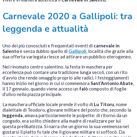
Carnevale 2020 a Gallipoli: tra
leggenda e attualità
Uno dei più conosciuti e frequentati eventi di
carnevale in
Salento
è senza dubbio quello di
Gallipoli
, località che grazie alla
sua offerta variegata riesce ad attirare un pubblico eterogeneo.
Nel rinomato centro salentino, la festa in maschera per
eccellenza può contare una tradizione lunga secoli, con un rito
d’avvio che rende omaggio proprio alle radici. I festeggiamenti
hanno inizio nel giorno in cui si commemora
Sant’Antonio Abate
,
il 17 gennaio, quando viene acceso un
falò
composto di foglie
d’ulivo nella piazza principale.
La maschera ufficiale locale prende il volto di
Lu Titoru
, nome
dialettale di Teodoro, giovane militare del posto che, secondo la
leggenda
, amava particolarmente le polpette: di ritorno da un
congedo, era solito chiedere alla madre di realizzare per lui
questa prelibatezza. Si narra che un giorno la sua veemenza nel
gustarsi il piatto fu tale che il giovane militare si soffocò. Da